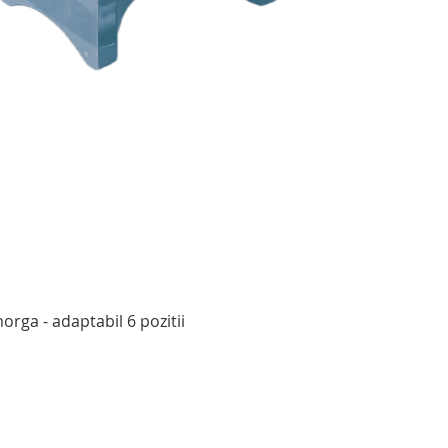
Afișare rapidă
rga - adaptabil 6 pozitii