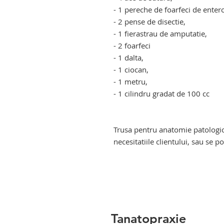
- 1 pereche de foarfeci de enter
- 2 pense de disectie,
- 1 fierastrau de amputatie,
- 2 foarfeci
- 1 dalta,
- 1 ciocan,
- 1 metru,
- 1 cilindru gradat de 100 cc
trusa instrumentar medicina leg
patologica
Trusa pentru anatomie patologic
necesitatiile clientului, sau se 
trusa instrumentar medicina leg
patologica. trusa instrumentar 
Tanatopraxie