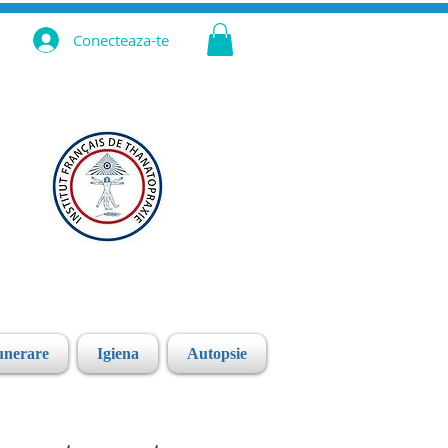
Conecteaza-te
unerare
Igiena
Autopsie