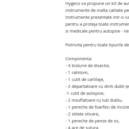
Hygeco va propune un kit de aut
instrumente de inalta calitate 
Instrumente prezentate intr-o va
pentru a proteja toate instrume
si medicale pentru autopsie - nec
Potrivita pentru toate tipurile d
instrumentar medicina legala. 
Componenta:
- 4 bisturie de disectie,
- 1 rahitom,
- 1 cutit de cartilaje,
- 2 departatoare cu dinti dubli (
-1 cutit de autopsie,
- 2 insuflatoare cu tub dublu,
- 1 pereche de foarfeci de incizi
- 2 stilete olivare,
- 1 pereche de pense de os,
- 4 ace de sutura,