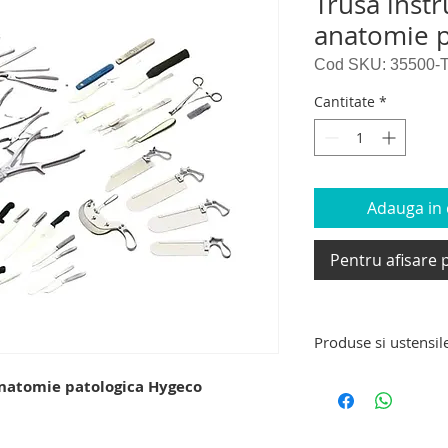
Trusa inst
anatomie p
Cod SKU: 35500-
Cantitate
*
Adauga in c
Pentru afisare p
Produse si ustensil
Ustensile si echipa
natomie patologica Hygeco
necropsie: trusa de 
ala. trusa instrumentar anatomie
instrumentar post 
legala, trusa instr