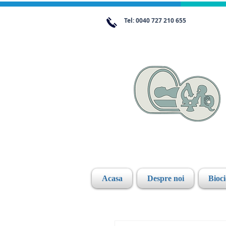
Tel: 0040 727 210 655
Acasa
Despre noi
Bioc