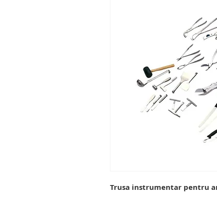
Trusa instrumentar pentru a
trusa instrumentar medicina leg
patologica