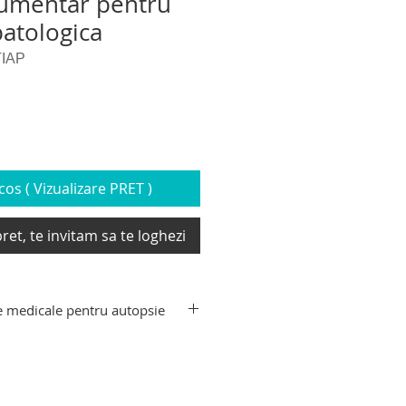
rumentar pentru
atologica
TIAP
os ( Vizualizare PRET )
ret, te invitam sa te loghezi
e medicale pentru autopsie
mente pentru autopsie-
autopsie, trusa de necropsie,
mortem, instrumentar medicina
umentar anatomie patologica,