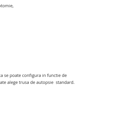
otomie,
ala. trusa instrumentar anatomie
a se poate configura in functie de
poate alege trusa de autopsie standard.
ala. trusa instrumentar anatomie
pentru anatomie patologica.