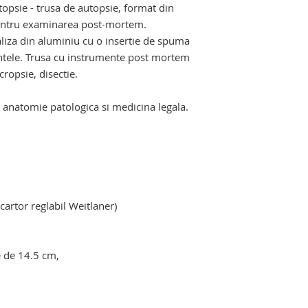
opsie - trusa de autopsie, format din
cantar autopsie sus
pentru examinarea post-mortem.
cutit de autopsie pen
cutit de coaste, co
liza din aluminiu cu o insertie de spuma
autopsie, traheotom
ntele. Trusa cu instrumente post mortem
dalta autopsie, cles
ropsie, disectie.
sonda, fierastrau m
menghina inox autop
e anatomie patologica si medicina legala.
aspirator autopsie,
instrumentar anatomie patologica
coaste autopsie, de
autopsie, foarfece a
concasor autopsie.
ecartor reglabil Weitlaner)
e de 14.5 cm,