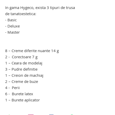
de machiaj decedati
In gama Hygeco, exista 3 tipuri de trusa
de tanatoestetica:
- Basic
- Deluxe
- Master
trusa de tanatoestetica funerara. trusa
de machiaj decedati
8 – Creme diferite nuante 14 g
2 - Corectoare 7 g
1 – Ceara de modelaj
3 – Pudre definitie
1 – Creion de machiaj
2 – Creme de buze
4 - Perii
6 - Burete latex
1 – Burete aplicator
trusa de machiaj decedati. trusa de
tanatoestetica. trusa cosmetica