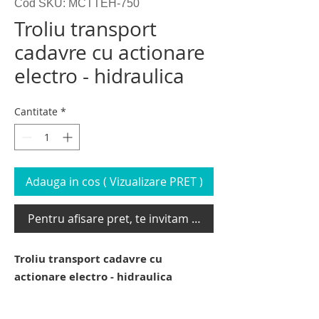
Cod SKU: MCTTEH-750
Troliu transport
cadavre cu actionare
electro - hidraulica
Cantitate
*
Adauga in cos ( Vizualizare PRET )
Pentru afisare pret, te invitam sa te loghezi
Troliu transport cadavre cu
actionare electro - hidraulica
troliu transport cadavre. elevator
mortuar cadavre