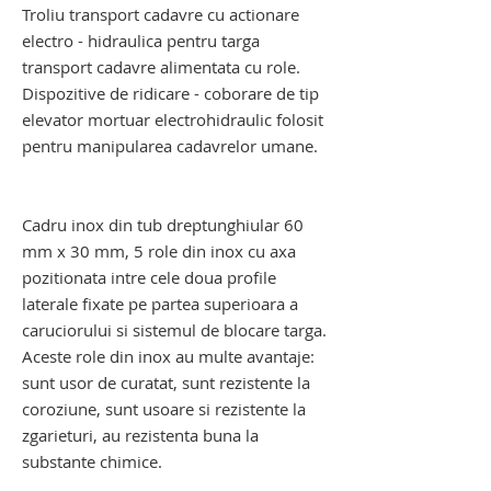
Troliu transport cadavre cu actionare
electro - hidraulica pentru targa
transport cadavre alimentata cu role.
Dispozitive de ridicare - coborare de tip
elevator mortuar electrohidraulic folosit
pentru manipularea cadavrelor umane.
troliu elevator transport cadavre. troliu
elevator mortuar
Cadru inox din tub dreptunghiular 60
mm x 30 mm, 5 role din inox cu axa
pozitionata intre cele doua profile
laterale fixate pe partea superioara a
caruciorului si sistemul de blocare targa.
Aceste role din inox au multe avantaje:
sunt usor de curatat, sunt rezistente la
coroziune, sunt usoare si rezistente la
zgarieturi, au rezistenta buna la
substante chimice.