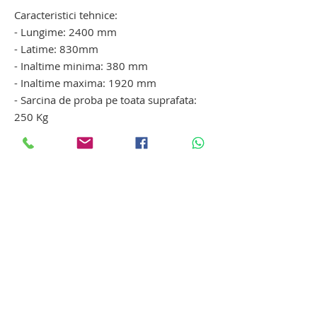
Caracteristici tehnice:
- Lungime: 2400 mm
- Latime: 830mm
- Inaltime minima: 380 mm
- Inaltime maxima: 1920 mm
- Sarcina de proba pe toata suprafata:
250 Kg
- Finisaj: Otel inoxidabil
- Greutate transport: 150 Kg
troliu transport cadavre. troliu transport
cadavre. troliu transport cadavre. troliu
transport cadavre. troliu transport
cadavre. troliu transport cadavre
Produse si echipamente funerare
Produse si echipamente funerare din
gama Hygeco: targa de transport