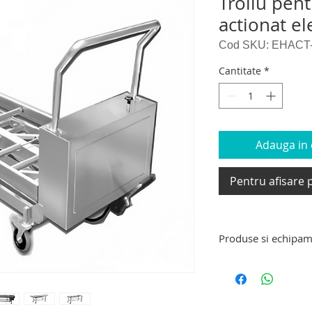
Troliu pen
actionat el
Cod SKU: EHACT
Cantitate
*
Adauga in c
Pentru afisare p
Produse si echipam
Produse si echipam
targa de transport 
decedati, carucior e
carucior tip targa d