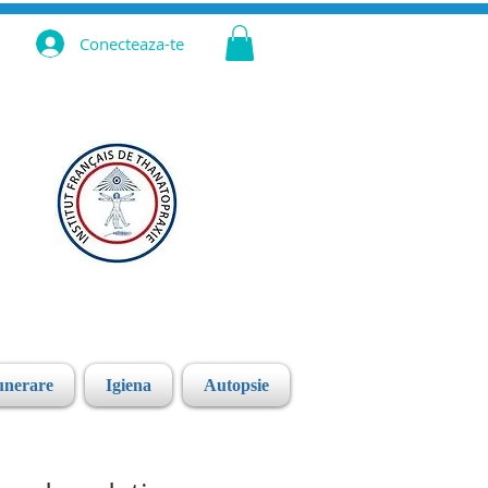
Conecteaza-te
unerare
Igiena
Autopsie