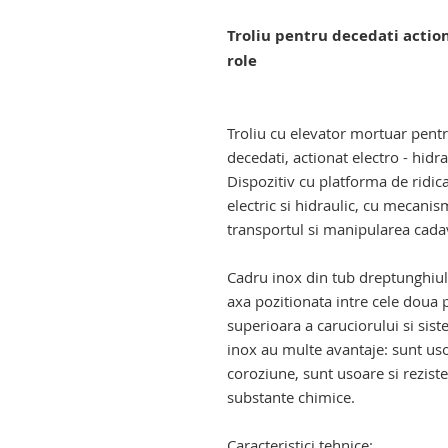
Troliu pentru decedati action
role
troliu pentru decedati. troliu el
mortuar.
Troliu cu elevator mortuar pent
decedati, actionat electro - hidra
Dispozitiv cu platforma de ridic
electric si hidraulic, cu mecanis
transportul si manipularea cad
Cadru inox din tub dreptunghiu
axa pozitionata intre cele doua p
superioara a caruciorului si sist
inox au multe avantaje: sunt usor
coroziune, sunt usoare si reziste
substante chimice.
Caracteristici tehnice: