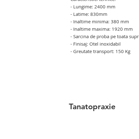
- Lungime: 2400 mm
- Latime: 830mm
- Inaltime minima: 380 mm
- Inaltime maxima: 1920 mm
- Sarcina de proba pe toata supr
- Finisaj: Otel inoxidabil
- Greutate transport: 150 Kg
troliu pentru decedati. troliu el
mortuar. troliu pentru decedati.
elevator mortuar.
Tanatopraxie