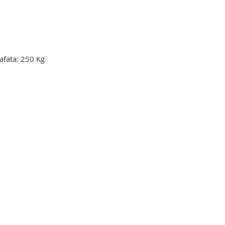
afata: 250 Kg
evator mortuar. carucior elevator
 troliu elevator mortuar. carucior