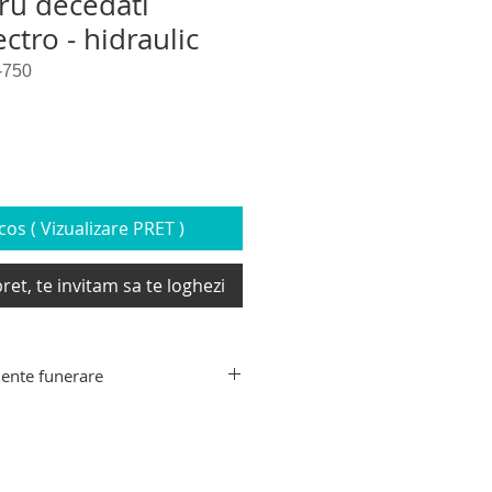
tru decedati
ectro - hidraulic
-750
os ( Vizualizare PRET )
ret, te invitam sa te loghezi
ente funerare
ente funerare din gama Hygeco:
decedati, targa de recuperare
xtensibil transport sicriu,
e transport decedati, carucior