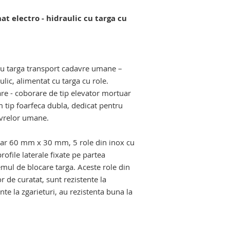
hidraulic mortuar, c
at electro - hidraulic cu targa cu
hidraulic, masa de 
masa de macroscopi
malaxor de deseuri 
evator mortuar. carucior elevator
Echipamente si pro
salilor de autopsie s
ru targa transport cadavre umane –
ulic, alimentat cu targa cu role.
are - coborare de tip elevator mortuar
m tip foarfeca dubla, dedicat pentru
avrelor umane.
lar 60 mm x 30 mm, 5 role din inox cu
rofile laterale fixate pe partea
emul de blocare targa. Aceste role din
 de curatat, sunt rezistente la
nte la zgarieturi, au rezistenta buna la