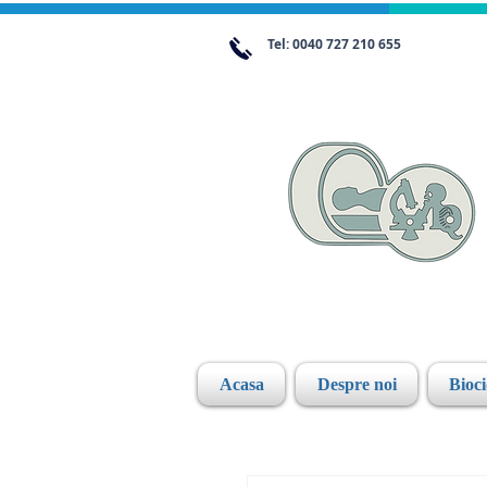
Tel: 0040 727 210 655
Acasa
Despre noi
Bioc