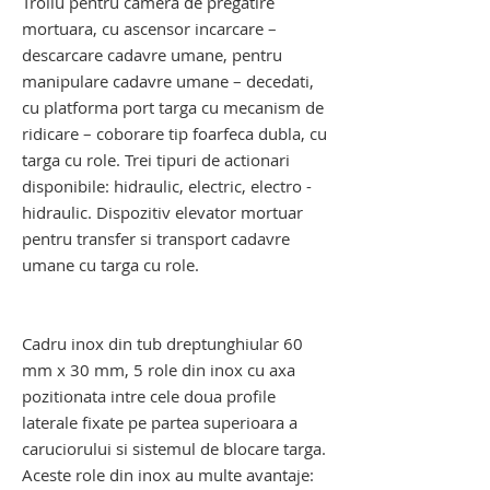
Troliu pentru camera de pregatire
mortuara, cu ascensor incarcare –
descarcare cadavre umane, pentru
manipulare cadavre umane – decedati,
cu platforma port targa cu mecanism de
ridicare – coborare tip foarfeca dubla, cu
targa cu role. Trei tipuri de actionari
disponibile: hidraulic, electric, electro -
hidraulic. Dispozitiv elevator mortuar
pentru transfer si transport cadavre
umane cu targa cu role.
troliu elevator transport cadavre. troliu
elevator mortuar
Cadru inox din tub dreptunghiular 60
mm x 30 mm, 5 role din inox cu axa
pozitionata intre cele doua profile
laterale fixate pe partea superioara a
caruciorului si sistemul de blocare targa.
Aceste role din inox au multe avantaje: