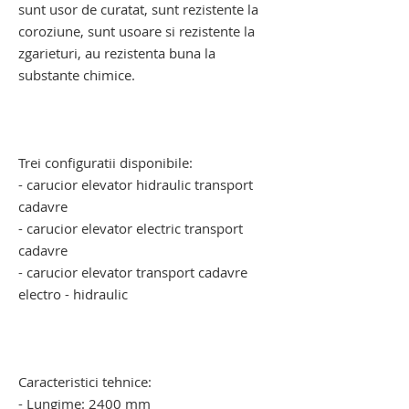
sunt usor de curatat, sunt rezistente la
coroziune, sunt usoare si rezistente la
zgarieturi, au rezistenta buna la
substante chimice.
carucior mortuar cu elevator electro -
hidraulic. carucior mortuar cu elevator
electro - hidraulic
Trei configuratii disponibile:
- carucior elevator hidraulic transport
cadavre
- carucior elevator electric transport
cadavre
- carucior elevator transport cadavre
electro - hidraulic
carucior pentru transportul cadavrelor
umane. carucior pentru transportul
cadavrelor umane
Caracteristici tehnice:
- Lungime: 2400 mm