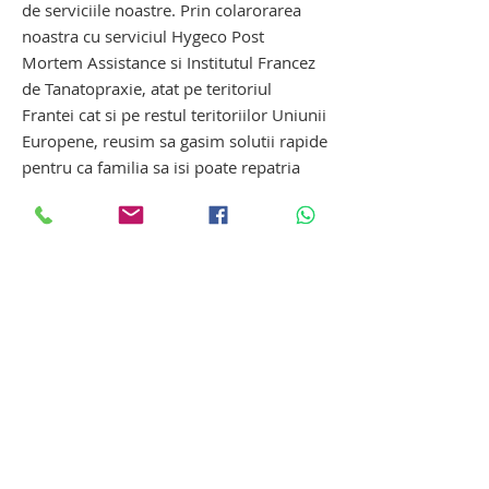
de serviciile noastre. Prin colarorarea
noastra cu serviciul Hygeco Post
Mortem Assistance si Institutul Francez
de Tanatopraxie, atat pe teritoriul
Frantei cat si pe restul teritoriilor Uniunii
Europene, reusim sa gasim solutii rapide
pentru ca familia sa isi poate repatria
persoana decedata in cele mai bune
conditii.
Tanatopraxie