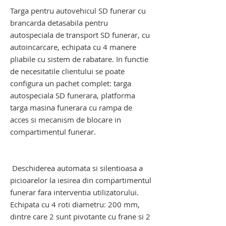
Targa pentru autovehicul SD funerar cu
brancarda detasabila pentru
autospeciala de transport SD funerar, cu
autoincarcare, echipata cu 4 manere
pliabile cu sistem de rabatare. In functie
de necesitatile clientului se poate
configura un pachet complet: targa
autospeciala SD funerara, platforma
targa masina funerara cu rampa de
acces si mecanism de blocare in
compartimentul funerar.
targa autovehicul de pregatiri mortuare,
targa autovehicul funerar
Deschiderea automata si silentioasa a
picioarelor la iesirea din compartimentul
funerar fara interventia utilizatorului.
Echipata cu 4 roti diametru: 200 mm,
dintre care 2 sunt pivotante cu frane si 2