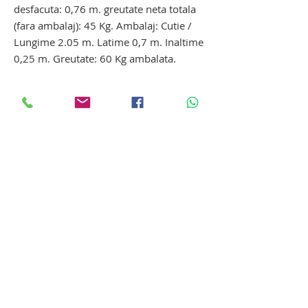
desfacuta: 0,76 m. greutate neta totala
(fara ambalaj): 45 Kg. Ambalaj: Cutie /
Lungime 2.05 m. Latime 0,7 m. Inaltime
0,25 m. Greutate: 60 Kg ambalata.
targa pentru ambulanta mortuara. targa
pentru autovehicul funerar
Targa are o sarcina maxima autorizate
de 180kg.
targa pentru ambulanta mortuara. targa
pentru autovehicul funerar
In functie de necesitatile clientului se
poate configura un pachet complet:
- targa cu brancarda pentru autovehicul
SD funerar pliabila si rabatabila
- platforma targa autovehicul funerar cu
rampa de acces
targa pentru autovehicul SD funerar.
targa pentru ambulanta SD
funerara. targa pentru autovehicul SD