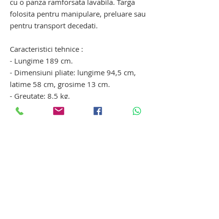
cu o panza ramforsata lavabila. Targa
folosita pentru manipulare, preluare sau
pentru transport decedati.
Caracteristici tehnice :
- Lungime 189 cm.
- Dimensiuni pliate: lungime 94,5 cm,
latime 58 cm, grosime 13 cm.
- Greutate: 8.5 kg.
targa funerara transport decedati. targa
mortuara transport decedati.
Tanatopraxie