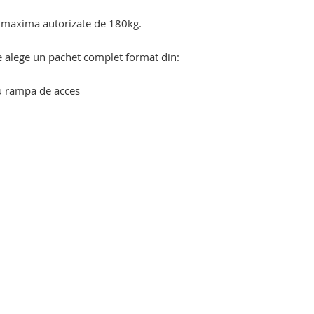
a de transport raniti
a maxima autorizate de 180kg.
a de transport raniti
te alege un pachet complet format din:
arga cu rampa de acces
ga de transport pacienti. targa de
sport raniti. targa de transport pacienti.