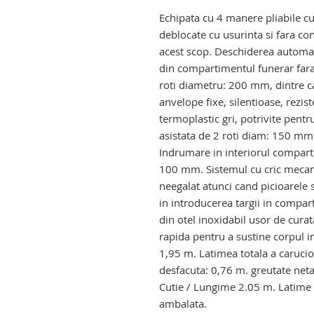
targa de transport pacienti. targ
Echipata cu 4 manere pliabile cu 
deblocate cu usurinta si fara co
acest scop. Deschiderea automata 
din compartimentul funerar fara 
roti diametru: 200 mm, dintre ca
anvelope fixe, silentioase, rezist
termoplastic gri, potrivite pentr
asistata de 2 roti diam: 150 mm p
Indrumare in interiorul comparti
100 mm. Sistemul cu cric mecanic
neegalat atunci cand picioarele s
in introducerea targii in compar
din otel inoxidabil usor de curat
rapida pentru a sustine corpul i
1,95 m. Latimea totala a carucior
desfacuta: 0,76 m. greutate neta
Cutie / Lungime 2.05 m. Latime 
ambalata.