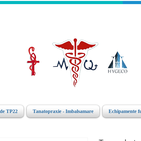
ide TP22
Tanatopraxie - Imbalsamare
Echipamente f