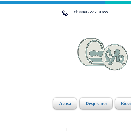
Tel: 0040 727 210 655
Acasa
Despre noi
Bioc