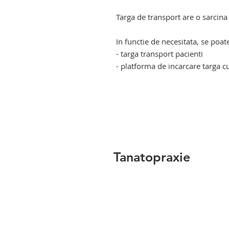
targa de transport pacienti. targ
Targa de transport are o sarcin
targa de transport pacienti. targ
In functie de necesitata, se poa
- targa transport pacienti
- platforma de incarcare t
targa de transport pacienti. tar
transport pacienti. targa de tran
targa de transport raniti
Tanatopraxie