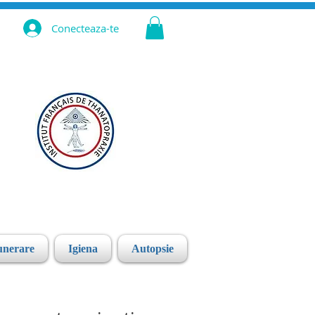
Conecteaza-te
unerare
Igiena
Autopsie