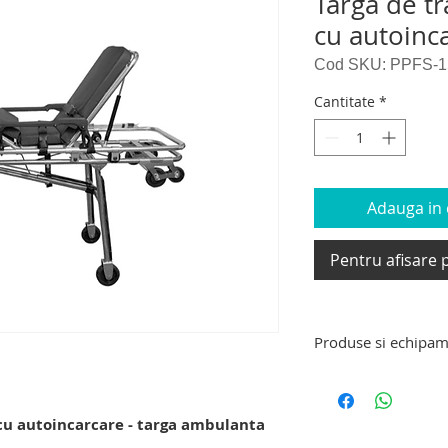
Targa de tr
cu autoinc
Cod SKU: PPFS-1
Cantitate
*
Adauga in c
Pentru afisare p
Produse si echipam
Produse si echipam
targa de transport 
decedati, carucior e
 cu autoincarcare - targa ambulanta
carucior tip targa d