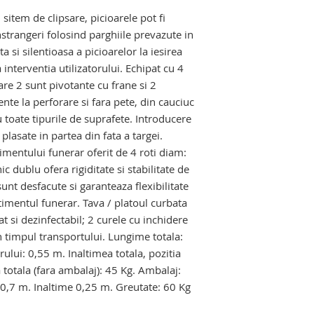
a de transport raniti
hydraulic mortuar, 
sitem de clipsare, picioarele pot fi
de imbalsamare, ma
nstrangeri folosind parghiile prevazute in
macroscopie, concas
si silentioasa a picioarelor la iesirea
de deseuri autopsie
interventia utilizatorului. Echipat cu 4
produse conexe pent
re 2 sunt pivotante cu frane si 2
autopsie si salilor 
ente la perforare si fara pete, din cauciuc
u toate tipurile de suprafete. Introducere
lasate in partea din fata a targei.
mentului funerar oferit de 4 roti diam:
 dublu ofera rigiditate si stabilitate de
unt desfacute si garanteaza flexibilitate
timentul funerar. Tava / platoul curbata
at si dezinfectabil; 2 curele cu inchidere
n timpul transportului. Lungime totala:
ului: 0,55 m. Inaltimea totala, pozitia
 totala (fara ambalaj): 45 Kg. Ambalaj:
0,7 m. Inaltime 0,25 m. Greutate: 60 Kg