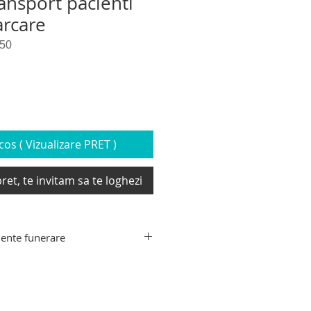
ansport pacienti
arcare
50
os ( Vizualizare PRET )
ret, te invitam sa te loghezi
ente funerare
ente funerare din gama Hygeco:
decedati, targa de recuperare
xtensibil transport sicriu,
e transport decedati, carucior