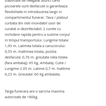
stabilitate de neegalat atunci cand
picioarele sunt desfacute si garanteaza
flexibilitate in introducerea targii in
compartimentul funerar. Tava / platoul
curbata din otel inoxidabil usor de
curatat si dezinfectabil; 2 curele cu
inchidere rapida pentru a sustine corpul
in timpul transportului. Lungime totala:
1,95 m. Latimea totala a caruciorului:
0,55 m. Inaltimea totala, pozitia
desfacuta: 0,76 m. greutate neta totala
(fara ambalaj): 45 Kg. Ambalaj: Cutie /
Lungime 2.05 m. Latime 0,7 m. Inaltime
0,25 m. Greutate: 60 Kg ambalata.
targa de manipulare decedati. targa de
transport decedati
Targa funerara are o sarcina maxima
autorizate de 180kg.
targa de manipulare decedati. targa de