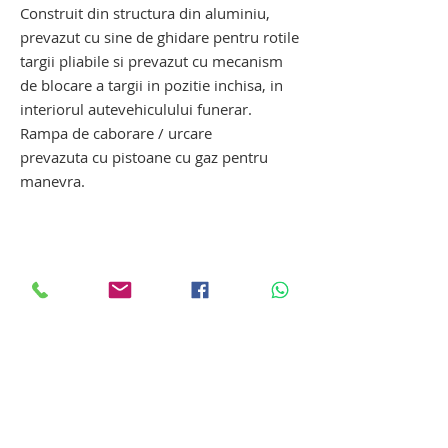
Construit din structura din aluminiu,
prevazut cu sine de ghidare pentru rotile
targii pliabile si prevazut cu mecanism
de blocare a targii in pozitie inchisa, in
interiorul autevehiculului funerar.
Rampa de caborare / urcare
prevazuta cu pistoane cu gaz pentru
manevra.
suport de blocare targa ambulanta.
targa ambulanta. suport de blocare
targa ambulanta. targa ambulanta.
Produse si echipamente funerare
Produse si echipamente funerare din
gama Hygeco: targa de transport
decedati, targa de recuperare decedati,
carucior extensibil transport sicriu,
carucior tip targa de transport decedati,
Tanatopraxie