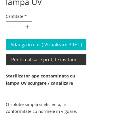
lampa UV
Cantitate
*
Adauga in cos ( Vizualizare PRET )
Pentru afisare pret, te invitam sa te loghezi
Sterilizator apa contaminata cu
lampa UV scurgere / canalizare
sterilizator apa contaminata cu lampa
UV. filtru uv scurgere - canalizare
O solutie simpla si eficienta, in
conformitate cu normele in vigoare.
sterilizator apa contaminata cu lampa
UV. filtru uv scurgere - canalizare