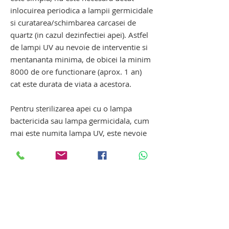
inlocuirea periodica a lampii germicidale
si curatarea/schimbarea carcasei de
quartz (in cazul dezinfectiei apei). Astfel
de lampi UV au nevoie de interventie si
mentananta minima, de obicei la minim
8000 de ore functionare (aprox. 1 an)
cat este durata de viata a acestora.
Pentru sterilizarea apei cu o lampa
bactericida sau lampa germicidala, cum
mai este numita lampa UV, este nevoie
de un sistem UV si echipamente de
filtrare (apa dura, daca este cazul).
sterilizator apa contaminata cu lampa
UV. filtru uv scurgere -
canalizare. sterilizator apa contaminata
cu lampa UV. filtru uv scurgere -
canalizare. sterilizator apa contaminata