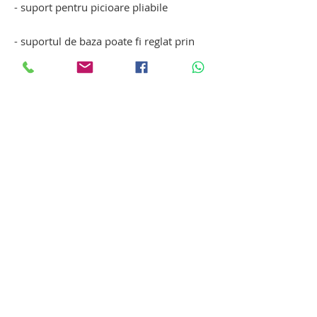
- suport pentru picioare pliabile
- suportul de baza poate fi reglat prin
pedala, potrivit pentru toate tipurile de
scaune cu rotile si pat
- rotile din spate sunt dotate cu frana
pentru a preveni miscarea ascensorului
la ridicarea pacientului
- sunet de avertizare pentru baterie cu
nivel scazut si indicatie de incarcare
Optiune suplimentare:
- cantar / dispozitiv de masurare a
greutatii corporale
- dispozitiv pentru PACIENT INTINS
sistem ortopedic de ridicare si transfer
pacienti in covalescenta. sistem
ortopedic de ridicare si transfer pacienti