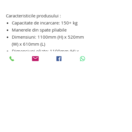
dispozitiv electric de urcat pe scari cu
senile. carucior pentru scari
Caracteristicile produsului :
Capacitate de incarcare: 150+ kg
Manerele din spate pliabile
Dimensiuni: 1100mm (H) x 520mm
(W) x 610mm (L)
Dimensiuni pliate: 1100mm (H) x
520mm (W) x 340mm (L)
Dimensiunea placii: 400mm x
475mm
Durata de viata a bateriei:
aproximativ 1,5 ore
Timp de incarcare a bateriei:
aproximativ 4 ore
Greutate: 37 kg
scaun ortopedic pentru urcat - coborat
scari. scaun ortopedic pentru urcat -
coborat scari. scaun ortopedic pentru