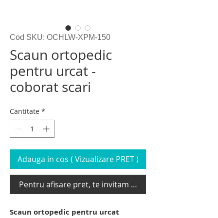
Cod SKU: OCHLW-XPM-150
Scaun ortopedic
pentru urcat -
coborat scari
Cantitate
*
Adauga in cos ( Vizualizare PRET )
Pentru afisare pret, te invitam sa te loghezi
Scaun ortopedic pentru urcat