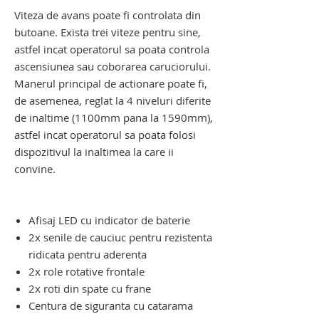
Viteza de avans poate fi controlata din
butoane. Exista trei viteze pentru sine,
astfel incat operatorul sa poata controla
ascensiunea sau coborarea caruciorului.
Manerul principal de actionare poate fi,
de asemenea, reglat la 4 niveluri diferite
de inaltime (1100mm pana la 1590mm),
astfel incat operatorul sa poata folosi
dispozitivul la inaltimea la care ii
convine.
dispozitiv electric de urcat pe scari.
dispozitiv electric de urcat pe scari
Afisaj LED cu indicator de baterie
2x senile de cauciuc pentru rezistenta
ridicata pentru aderenta
2x role rotative frontale
2x roti din spate cu frane
Centura de siguranta cu catarama