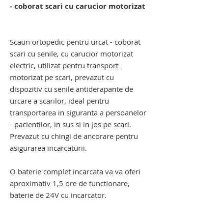
- coborat scari cu carucior motorizat
dispozitiv electric de urcat pe scari cu
senile. carucior pentru scari
Scaun ortopedic pentru urcat - coborat
scari cu senile, cu carucior motorizat
electric, utilizat pentru transport
motorizat pe scari, prevazut cu
dispozitiv cu senile antiderapante de
urcare a scarilor, ideal pentru
transportarea in siguranta a persoanelor
- pacientilor, in sus si in jos pe scari.
Prevazut cu chingi de ancorare pentru
asigurarea incarcaturii.
O baterie complet incarcata va va oferi
aproximativ 1,5 ore de functionare,
baterie de 24V cu incarcator.
dispozitiv electric de urcat pe scari cu
senile. carucior pentru scari