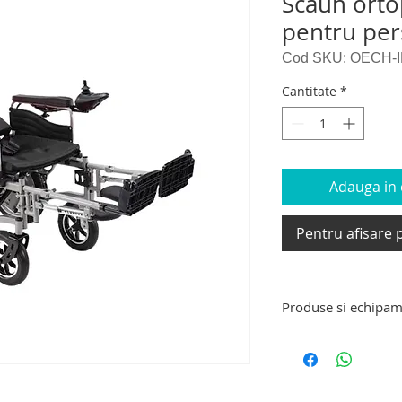
Scaun ortop
pentru per
Cod SKU: OECH-
Cantitate
*
Adauga in c
Pentru afisare p
Produse si echipam
Produse si echipam
rotile pentru persoan
dispozitive si caruc
coborat scari, dispo