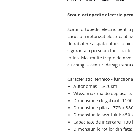
Scaun ortopedic electric pen
dispozitiv electric de urcat pe sc
Scaun ortopedic electric pentru 
carucior motorizat electric, utili
de rabatere a spatarului si a pic
siguranta a persoanelor – pacienti
intins. Mai multe trepte de nivel 
cu chingi – centuri de siguranta
Caracteristici tehnico - functiona
Autonomie: 15-20km
Viteza maxima de deplasare
Dimensiune de gabarit: 110
Dimensiune pliata: 775 x 3
Dimensiunile sezutului: 45
Capacitate de incarcare: 130 
Dimensiunile rotilor din fat