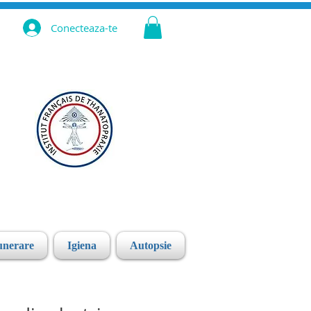
Conecteaza-te
unerare
Igiena
Autopsie