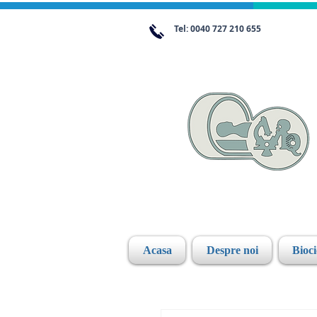
Tel: 0040 727 210 655
Acasa
Despre noi
Bioc