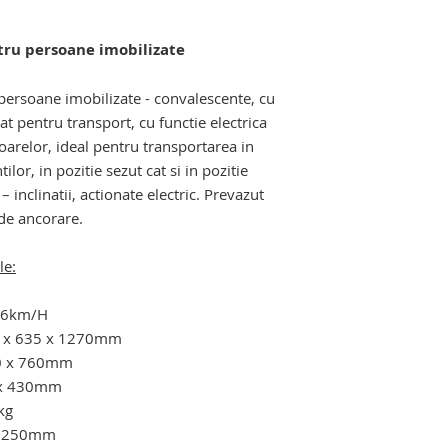
manipulare si depla
varstnice si cu dizab
tru persoane imobilizate
ari cu senile. carucior pentru scari
persoane imobilizate - convalescente, cu
zat pentru transport, cu functie electrica
ioarelor, ideal pentru transportarea in
lor, in pozitie sezut cat si in pozitie
– inclinatii, actionate electric. Prevazut
 de ancorare.
le:
: 6km/H
0 x 635 x 1270mm
80 x 760mm
0 x 430mm
kg
a: 250mm