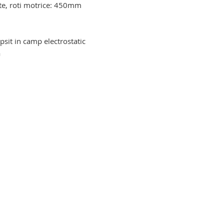
ate, roti motrice: 450mm
opsit in camp electrostatic
a
 persoane imobilizate. scaun ortopedic
zate. scaun ortopedic electric pentru