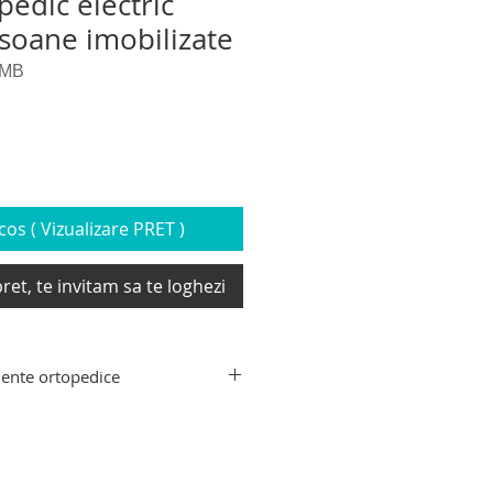
edic electric
soane imobilizate
IMB
os ( Vizualizare PRET )
ret, te invitam sa te loghezi
ente ortopedice
ente ortopedice: carucior cu
e imobilizate si cu dizabilitati,
ioare electrice pentru urcat –
zitive si elevatoare pentru