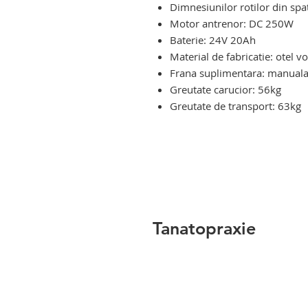
Dimnesiunilor rotilor din sp
Motor antrenor: DC 250W
Baterie: 24V 20Ah
Material de fabricatie: otel v
Frana suplimentara: manual
Greutate carucior: 56kg
Greutate de transport: 63kg
scaun ortopedic electric pentru
electric pentru persoane imobili
persoane imobilizate
Tanatopraxie