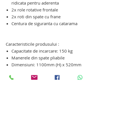
ridicata pentru aderenta
2x role rotative frontale
2x roti din spate cu frane
Centura de siguranta cu catarama
scaun cu rotile electric pentru urcat
scari. carucior pentru scari
Caracteristicile produsului :
Capacitate de incarcare: 150 kg
Manerele din spate pliabile
Dimensiuni: 1100mm (H) x 520mm
(W) x 610mm (L)
Dimensiuni pliate: 1100mm (H) x
520mm (W) x 340mm (L)
Dimensiunea placii: 400mm x
475mm
Durata de viata a bateriei:
aproximativ 1,5 ore
Timp de incarcare a bateriei:
aproximativ 4 ore