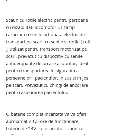
scaun cu rotile electric pentru urcat
scari. carucior pentru scari
Scaun cu rotile electric pentru persoane
cu dizabilitati
locomotorii, liza tip
carucior cu senile actionata electric de
transport pe scari, cu senile si rotile ( roti
), utilizat pentru transport motorizat pe
scari, prevazut cu dispozitiv cu senile
antiderapante de urcare a scarilor, ideal
pentru transportarea in siguranta a
persoanelor - pacientilor, in sus si in jos
pe scari. Prevazut cu chingi de ancorare
pentru asigurarea pacientului.
scaun cu rotile electric pentru urcat
scari. carucior pentru scari
O baterie complet incarcata va va oferi
aproximativ 1,5 ore de functionare,
baterie de 24V cu incarcator.scaun cu