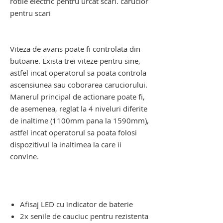
rotile electric pentru urcat scari. carucior
pentru scari
scaun cu rotile electric pentru urcat
scari. carucior pentru scari
Viteza de avans poate fi controlata din
butoane. Exista trei viteze pentru sine,
astfel incat operatorul sa poata controla
ascensiunea sau coborarea caruciorului.
Manerul principal de actionare poate fi,
de asemenea, reglat la 4 niveluri diferite
de inaltime (1100mm pana la 1590mm),
astfel incat operatorul sa poata folosi
dispozitivul la inaltimea la care ii
convine.
scaun cu rotile electric pentru urcat
scari. scaun cu rotile electric pentru
urcat scari
Afisaj LED cu indicator de baterie
2x senile de cauciuc pentru rezistenta