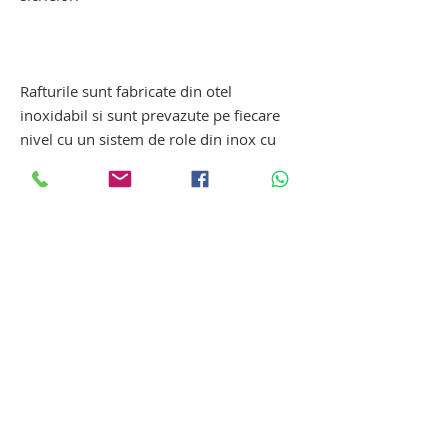
suport pentru depozitare decedati,
suport pentru depozitare cadavre,
suport cadavre
Rafturile sunt fabricate din otel
inoxidabil si sunt prevazute pe fiecare
nivel cu un sistem de role din inox cu
rulmenti la fiecare capat, rezistente la
uzura si la coroziune, impreuna cu un
mecanism de blocare pentru fiecare
targa, pe fiecare palier suport.
rafturi pentru sali de pregatiri
mortuare. rafturi pentru sali de pregatiri
mortuare. rafturi pentru sali de pregatiri
mortuare. rafturi pentru sali de pregatiri
mortuare