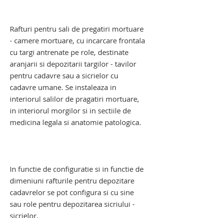
rafturi pentru depozitare cadavre
. rafturi pentru depozitare decedati
Rafturi pentru sali de pregatiri mortuare
- camere mortuare, cu incarcare frontala
cu targi antrenate pe role, destinate
aranjarii si depozitarii targilor - tavilor
pentru cadavre sau a sicrielor cu
cadavre umane. Se instaleaza in
interiorul salilor de pragatiri mortuare,
in interiorul morgilor si in sectiile de
medicina legala si anatomie patologica.
raft suport pentru cadavre. raft suport
pentru decedati. raft suport cadavre. raft
suport decedati
In functie de configuratie si in functie de
dimeniuni rafturile pentru depozitare
cadavrelor se pot configura si cu sine
sau role pentru depozitarea sicriului -
sicrielor.