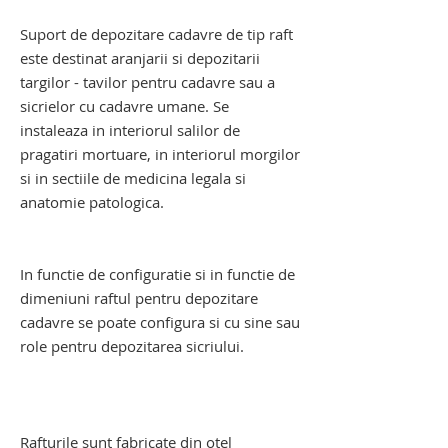
raft suport pentru depozitare decedati
Suport de depozitare cadavre de tip raft
este destinat aranjarii si depozitarii
targilor - tavilor pentru cadavre sau a
sicrielor cu cadavre umane. Se
instaleaza in interiorul salilor de
pragatiri mortuare, in interiorul morgilor
si in sectiile de medicina legala si
anatomie patologica.
raft suport pentru depozitare cadavre.
raft suport pentru depozitare decedati
In functie de configuratie si in functie de
dimeniuni raftul pentru depozitare
cadavre se poate configura si cu sine sau
role pentru depozitarea sicriului.
suport pentru depozitare decedati,
suport pentru depozitare cadavre,
suport cadavre
Rafturile sunt fabricate din otel