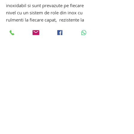
inoxidabil si sunt prevazute pe fiecare
nivel cu un sistem de role din inox cu
rulmenti la fiecare capat, rezistente la
uzura si la coroziune, impreuna cu un
mecanism de blocare pentru fiecare
targa, pe fiecare palier suport
raft suport pentru depozitare cadavre.
suport pentru depozitare cadavre.
suport decedati. raft suport pentru
depozitare cadavre. raft suport pentru
depozitare decedati
Tanatopraxie