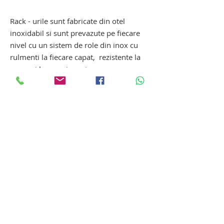
decedati
Rack - urile sunt fabricate din otel
inoxidabil si sunt prevazute pe fiecare
nivel cu un sistem de role din inox cu
rulmenti la fiecare capat, rezistente la
uzura si la coroziune, impreuna cu un
mecanism de blocare pentru fiecare
targa, pe fiecare palier suport
rack pentru celula de refrigerarer
mortuar cu incarcare frontala.rack
pentru celula de refrigerarer mortuar cu
incarcare frontala. rack pentru celula de
refrigerarer mortuar cu incarcare
frontala
Tanatopraxie