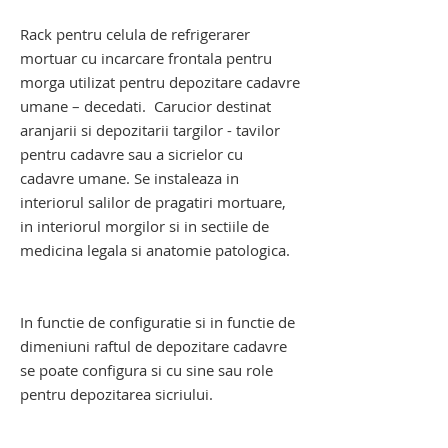
pentru morga. carucior pentru morga.
Rack pentru celula de refrigerarer
mortuar cu incarcare frontala pentru
morga utilizat pentru depozitare cadavre
umane – decedati. Carucior destinat
aranjarii si depozitarii targilor - tavilor
pentru cadavre sau a sicrielor cu
cadavre umane. Se instaleaza in
interiorul salilor de pragatiri mortuare,
in interiorul morgilor si in sectiile de
medicina legala si anatomie patologica.
raft pentru morga. raft pentru cadavre.
raft pentru decedati
In functie de configuratie si in functie de
dimeniuni raftul de depozitare cadavre
se poate configura si cu sine sau role
pentru depozitarea sicriului.
raft pentru cadavre. raft pentru decedati.
raft depozitare cadavre. raft depozitare