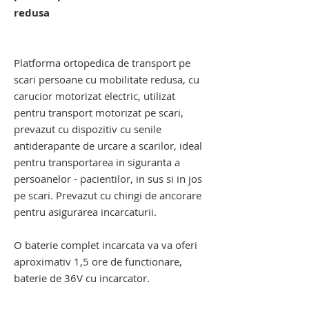
redusa
dispozitiv electric de urcat pe scari cu
senile. carucior pentru scari
Platforma ortopedica de transport pe
scari persoane cu mobilitate redusa
, cu
carucior motorizat electric, utilizat
pentru transport motorizat pe scari,
prevazut cu dispozitiv cu senile
antiderapante de urcare a scarilor, ideal
pentru transportarea in siguranta a
persoanelor - pacientilor, in sus si in jos
pe scari. Prevazut cu chingi de ancorare
pentru asigurarea incarcaturii.
O baterie complet incarcata va va oferi
aproximativ 1,5 ore de functionare,
baterie de 36V cu incarcator.
dispozitiv electric de urcat pe scari cu