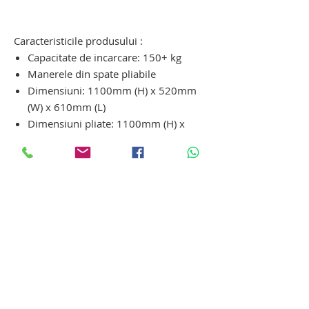
dispozitiv electric de urcat pe scari cu
senile. carucior pentru scari
Caracteristicile produsului :
Capacitate de incarcare: 150+ kg
Manerele din spate pliabile
Dimensiuni: 1100mm (H) x 520mm
(W) x 610mm (L)
Dimensiuni pliate: 1100mm (H) x
520mm (W) x 340mm (L)
Dimensiunea placii: 400mm x
475mm
Durata de viata a bateriei:
aproximativ 1,5 ore
Timp de incarcare a bateriei:
aproximativ 4 ore
Greutate: 37 kg
platforma ortopedica de transport pe
scari persoane cu mobilitate
redusa. platforma ortopedica de