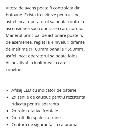
senile. carucior pentru scari
Viteza de avans poate fi controlata din
butoane. Exista trei viteze pentru sine,
astfel incat operatorul sa poata controla
ascensiunea sau coborarea caruciorului.
Manerul principal de actionare poate fi,
de asemenea, reglat la 4 niveluri diferite
de inaltime (1100mm pana la 1590mm),
astfel incat operatorul sa poata folosi
dispozitivul la inaltimea la care ii
convine.
dispozitiv electric de urcat pe scari.
dispozitiv electric de urcat pe scari
Afisaj LED cu indicator de baterie
2x senile de cauciuc pentru rezistenta
ridicata pentru aderenta
2x role rotative frontale
2x roti din spate cu frane
Centura de siguranta cu catarama