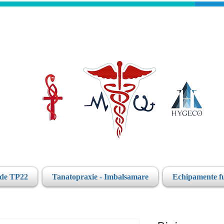
ide TP22
Tanatopraxie - Imbalsamare
Echipamente f