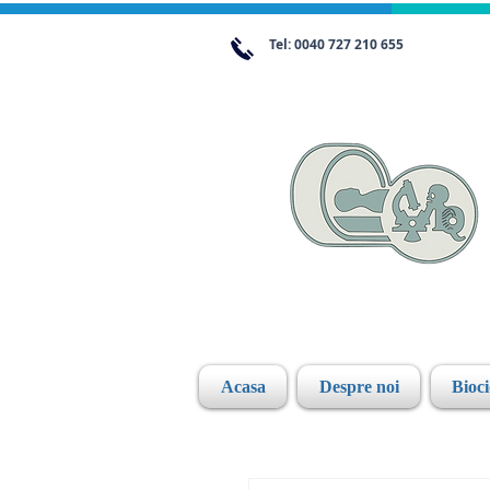
Tel: 0040 727 210 655
Acasa
Despre noi
Bioc