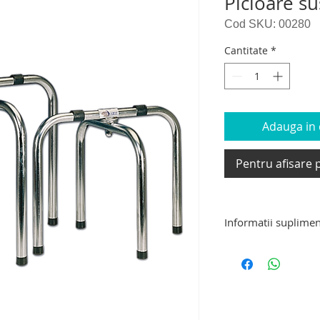
Picioare su
Cod SKU: 00280
Cantitate
*
Adauga in c
Pentru afisare p
Informatii suplime
Produs pentru imba
Hygeco, distribuit
reprezentant Hygec
facem cunoscute ac
in intampinarea soc