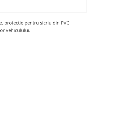
pompe funebre, serv
laboratoare medica
te, protectie pentru sicriu din PVC
ior vehiculului.