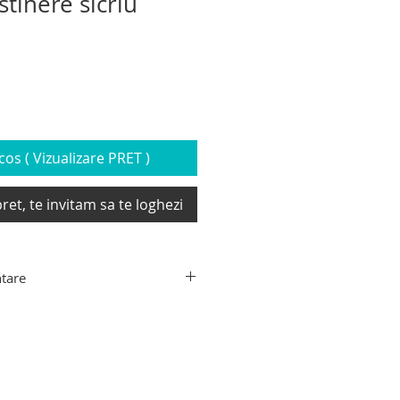
stinere sicriu
os ( Vizualizare PRET )
ret, te invitam sa te loghezi
ntare
lsamare / tanatopraxie din gama
 prin MEDEQTECH SRL,
o Romania. Impreuna, dorim sa
este produse in Romania, venind
ietatilor din domeniul funerar,