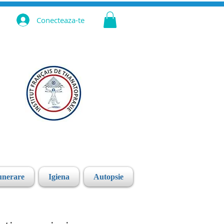
Conecteaza-te
unerare
Igiena
Autopsie