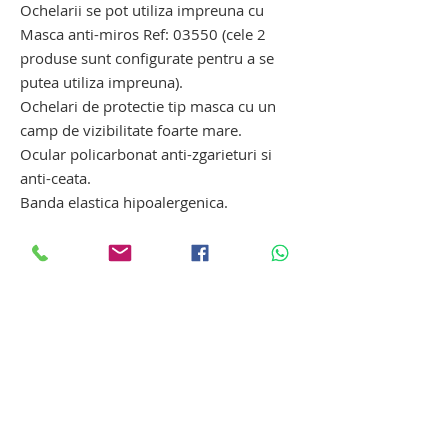
Ochelarii se pot utiliza impreuna cu
Masca anti-miros Ref: 03550 (cele 2
produse sunt configurate pentru a se
putea utiliza impreuna).
Ochelari de protectie tip masca cu un
camp de vizibilitate foarte mare.
Ocular policarbonat anti-zgarieturi si
anti-ceata.
Banda elastica hipoalergenica.
Informatii suplimentare
Produs pentru imbalsamare /
tanatopraxie din gama Hygeco, distribuit
prin MEDEQTECH SRL, reprezentant
Hygeco Romania. Impreuna, dorim sa
facem cunoscute aceste produse in
Tanatopraxie
Romania, venind in intampinarea
societatilor din domeniul funerar,