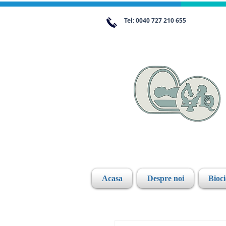
Tel: 0040 727 210 655
Acasa
Despre noi
Bioc