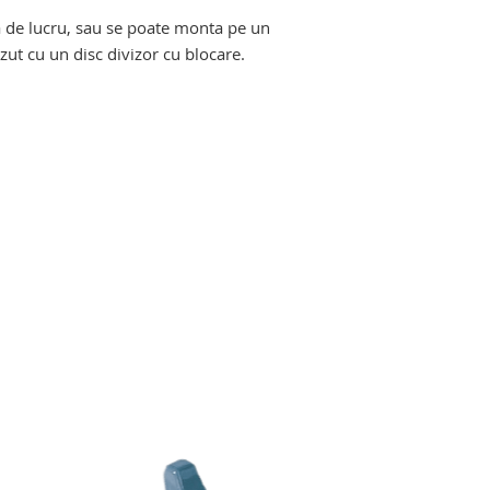
cutit de coaste, co
a de lucru, sau se poate monta pe un
autopsie, traheotom
azut cu un disc divizor cu blocare.
dalta autopsie, cles
sonda, fierastrau m
menghina inox autop
aspirator autopsie,
coaste autopsie, de
autopsie, foarfece a
concasor autopsie.