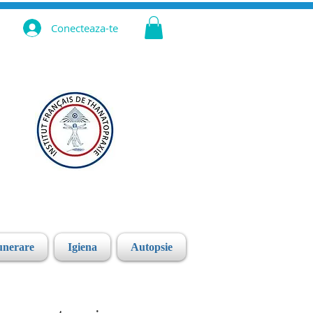
Conecteaza-te
unerare
Igiena
Autopsie