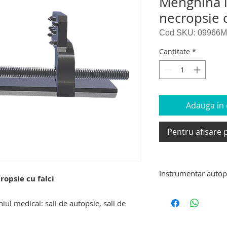
Menghina i
necropsie c
Cod SKU: 09966M
Cantitate
*
Adauga in c
Pentru afisare p
Instrumentar autop
ropsie cu falci
Ustensile si echipa
l medical: sali de autopsie, sali de
necropsie: trusa de 
cantar autopsie sus
cutit de autopsie pen