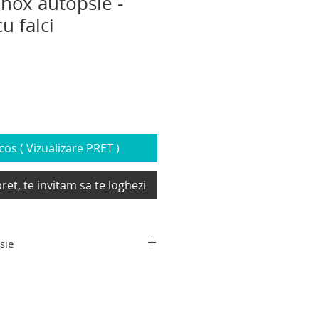
nox autopsie -
u falci
os ( Vizualizare PRET )
ret, te invitam sa te loghezi
sie
mente pentru autopsie-
autopsie, trusa de necropsie,
pendabil, cantar pentru organe,
tru creier, cutit de disectie,