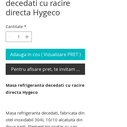
decedati cu racire
directa Hygeco
Cantitate
*
Adauga in cos ( Vizualizare PRET )
Pentru afisare pret, te invitam sa te loghezi
Masa refrigeranta decedati cu racire
directa Hygeco
masa refrigeranta cadavre. masa
frigorifica cadavre
Masa refrigeranta decedati, fabricata din
otel inoxidabil 304L 10/10 alcatuita din
doua parti. Element tip spatar cu cap