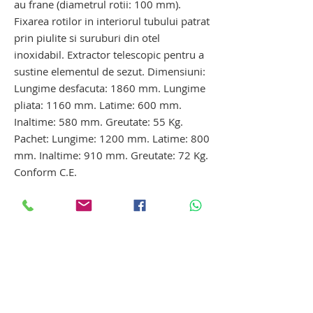
au frane (diametrul rotii: 100 mm).
Fixarea rotilor in interiorul tubului patrat
prin piulite si suruburi din otel
inoxidabil. Extractor telescopic pentru a
sustine elementul de sezut. Dimensiuni:
Lungime desfacuta: 1860 mm. Lungime
pliata: 1160 mm. Latime: 600 mm.
Inaltime: 580 mm. Greutate: 55 Kg.
Pachet: Lungime: 1200 mm. Latime: 800
mm. Inaltime: 910 mm. Greutate: 72 Kg.
Conform C.E.
La cerere, poate fi comercializata in
pachet:
- masa refrigeranta pentru decedati
- lenjerie - husa de disimulare masa
refrigeranta
masa refrigeranta
decedati. masa refrigeranta decedati.