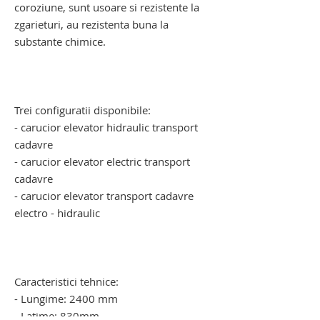
coroziune, sunt usoare si rezistente la
zgarieturi, au rezistenta buna la
substante chimice.
carucior mortuar cu elevator electro -
hidraulic. carucior mortuar cu elevator
electro - hidraulic
Trei configuratii disponibile:
- carucior elevator hidraulic transport
cadavre
- carucior elevator electric transport
cadavre
- carucior elevator transport cadavre
electro - hidraulic
carucior pentru transportul cadavrelor
umane. carucior pentru transportul
cadavrelor umane
Caracteristici tehnice:
- Lungime: 2400 mm
- Latime: 830mm