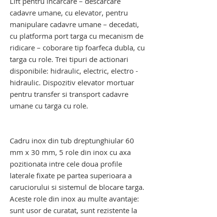
Lift pentru incarcare – descarcare
cadavre umane, cu elevator, pentru
manipulare cadavre umane – decedati,
cu platforma port targa cu mecanism de
ridicare – coborare tip foarfeca dubla, cu
targa cu role. Trei tipuri de actionari
disponibile: hidraulic, electric, electro -
hidraulic. Dispozitiv elevator mortuar
pentru transfer si transport cadavre
umane cu targa cu role.
troliu elevator transport cadavre. troliu
elevator mortuar
Cadru inox din tub dreptunghiular 60
mm x 30 mm, 5 role din inox cu axa
pozitionata intre cele doua profile
laterale fixate pe partea superioara a
caruciorului si sistemul de blocare targa.
Aceste role din inox au multe avantaje:
sunt usor de curatat, sunt rezistente la