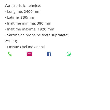
Caracteristici tehnice:
- Lungime: 2400 mm
- Latime: 830mm
- Inaltime minima: 380 mm
- Inaltime maxima: 1920 mm
- Sarcina de proba pe toata suprafata:
250 Kg
- Finisaj: Otel inoxidabil
- Greutate transport: 150 Kg
lift pentru decedati. elevator mortuar
pentru cadavre lift pentru decedati.
elevator mortuar pentru cadavre. lift
pentru decedati. elevator mortuar
pentru cadavre
Produse si echipamente funerare
Produse si echipamente funerare din