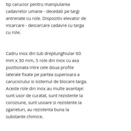
tip carucior pentru manipularea
cadavrelor umane - decedati pe targi
antrenate cu role. Dispozitiv elevator de
incarcare - descarcare cadavre cu targa
cu role.
troliu transport cadavre .
elevator transport cadavre
Cadru inox din tub dreptunghiular 60
mm x 30 mm, 5 role din inox cu axa
pozitionata intre cele doua profile
laterale fixate pe partea superioara a
caruciorului si sistemul de blocare targa.
Aceste role din inox au multe avantaje:
sunt usor de curatat, sunt rezistente la
coroziune, sunt usoare si rezistente la
zgarieturi, au rezistenta buna la
substante chimice.
carucior pentru cadavre. carucior pentru
decedati