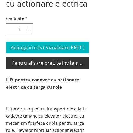
cu actionare electrica
Cantitate
*
Adauga in cos ( Vizualizare PRET )
Pentru afisare pret, te invitam sa te loghezi
Lift pentru cadavre cu actionare
electrica cu targa cu role
lift pentru decedati. elevator mortuar
pentru cadavre
Lift mortuar pentru transport decedati -
cadavre umane cu elevator electric, cu
mecanism foarfeca dubla pentru targa
role. Elevator mortuar actionat electric