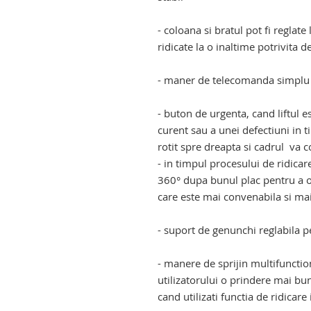
- coloana si bratul pot fi reglate 
ridicate la o inaltime potrivita de
- maner de telecomanda simplu s
- buton de urgenta, cand liftul e
curent sau a unei defectiuni in ti
rotit spre dreapta si cadrul va c
- in timpul procesului de ridicar
360° dupa bunul plac pentru a ob
care este mai convenabila si mai 
- suport de genunchi reglabila p
- manere de sprijin multifunctio
utilizatorului o prindere mai bun
cand utilizati functia de ridicar