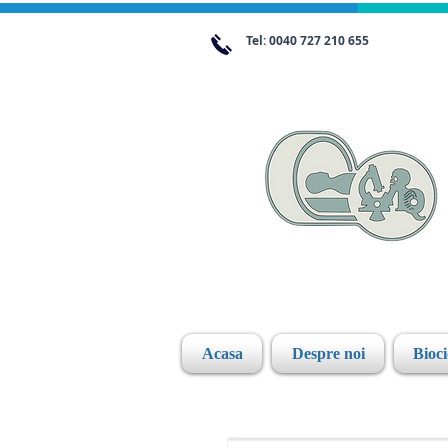
Tel: 0040 727 210 655
Acasa
Despre noi
Bioc