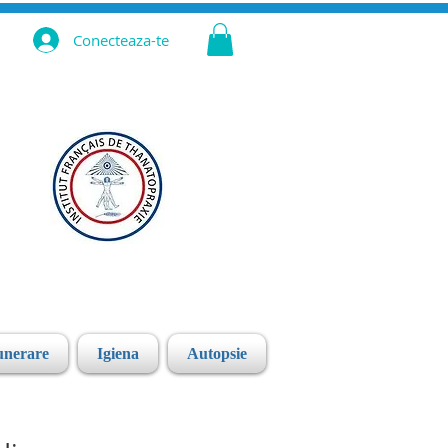
Conecteaza-te
unerare
Igiena
Autopsie