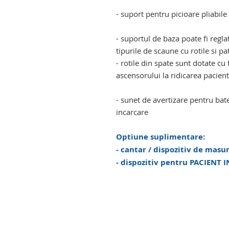
- suport pentru picioare pliabile
- suportul de baza poate fi regla
tipurile de scaune cu rotile si pa
- rotile din spate sunt dotate c
ascensorului la ridicarea pacient
- sunet de avertizare pentru bate
incarcare
Optiune suplimentare:
- cantar / dispozitiv de masu
- dispozitiv pentru PACIENT 
lift ortopedic persoane cu mobil
mobilitate redusa. lift ortopedic
ortopedic