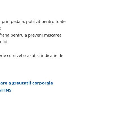
t prin pedala, potrivit pentru toate
t
u frana pentru a preveni miscarea
ului
rie cu nivel scazut si indicatie de
rare a greutatii corporale
INTINS
itate redusa. lift ortopedic persoane cu
 persoane cu mobilitate redusa. lift