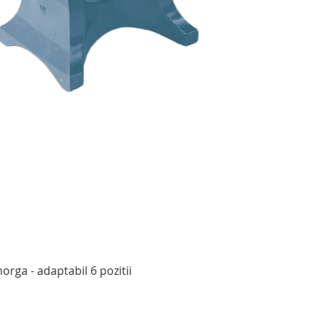
Afișare rapidă
rga - adaptabil 6 pozitii