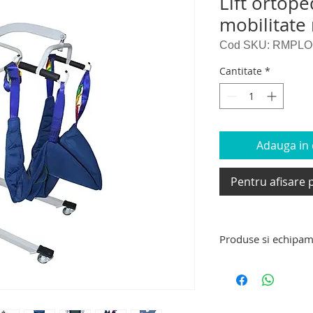
Lift ortop
mobilitate
Cod SKU: RMPLO
Cantitate
*
Adauga in c
Pentru afisare p
Produse si echipam
Produse si echipame
scaun cu rotile pen
dizabilitati, dispozi
urcat – coborat scar