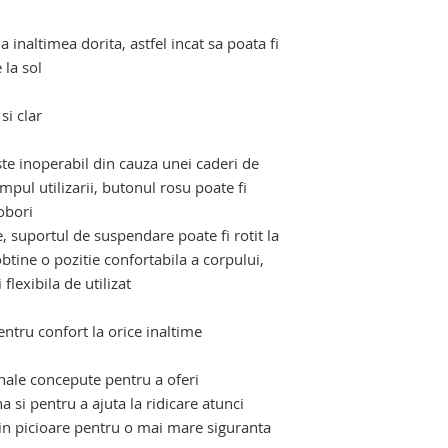
la inaltimea dorita, astfel incat sa poata fi
 la sol
i clar
ste inoperabil din cauza unei caderi de
mpul utilizarii, butonul rosu poate fi
obori
e, suportul de suspendare poate fi rotit la
tine o pozitie confortabila a corpului,
flexibila de utilizat
entru confort la orice inaltime
nale concepute pentru a oferi
a si pentru a ajuta la ridicare atunci
e in picioare pentru o mai mare siguranta