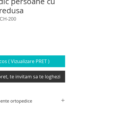
edic persoane cu
 redusa
CH-200
os ( Vizualizare PRET )
ret, te invitam sa te loghezi
ente ortopedice
nte ortopedice: carucior si
tru persoane imobilizate si cu
tive si carucioare electrice pentru
i, dispozitive si elevatoare pentru