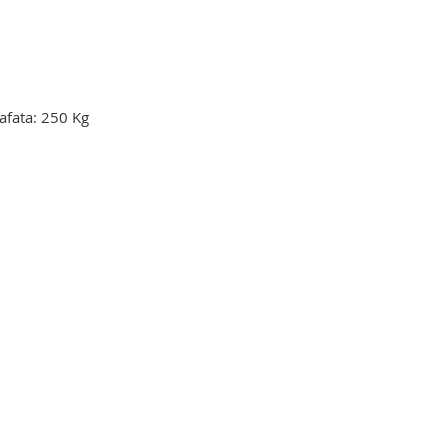
afata: 250 Kg
levator mortuar. troliu elevator
arucior elevator mortuar. troliu elevator
arucior elevator mortuar. troliu elevator
arucior elevator mortuar. troliu elevator