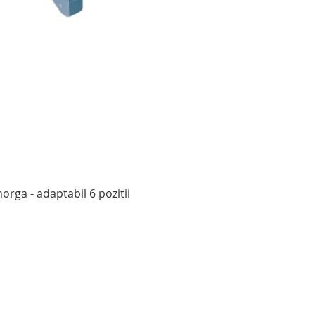
Afișare rapidă
rga - adaptabil 6 pozitii