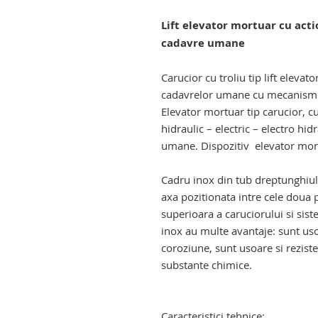
Lift elevator mortuar cu acti
cadavre umane
lift elevator mortuar. carucior 
Carucior cu troliu tip lift elev
cadavrelor umane cu mecanism f
Elevator mortuar tip carucior, cu
hidraulic – electric – electro hi
umane. Dispozitiv elevator mort
troliu elevator transport cadavr
Cadru inox din tub dreptunghiu
axa pozitionata intre cele doua p
superioara a caruciorului si sist
inox au multe avantaje: sunt usor
coroziune, sunt usoare si reziste
substante chimice.
carucior mortuar cu elevator ele
elevator electro - hidraulic
Caracteristici tehnice: