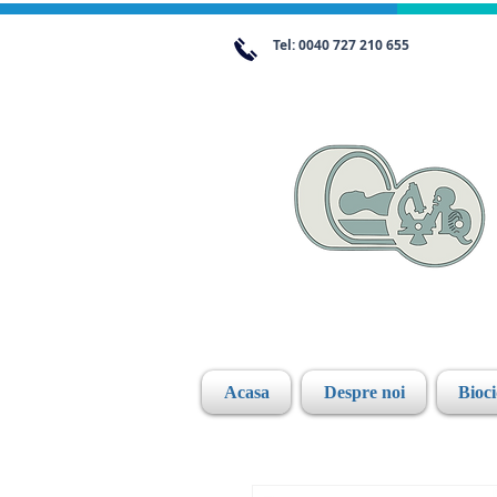
Tel: 0040 727 210 655
Acasa
Despre noi
Bioc