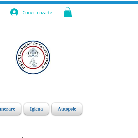
Conecteaza-te
unerare
Igiena
Autopsie