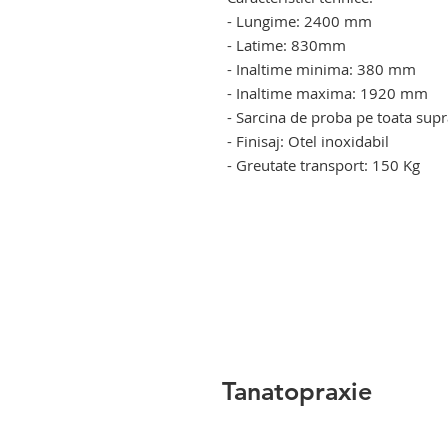
- Lungime: 2400 mm
- Latime: 830mm
- Inaltime minima: 380 mm
- Inaltime maxima: 1920 mm
- Sarcina de proba pe toata supr
- Finisaj: Otel inoxidabil
- Greutate transport: 150 Kg
lift elevator mortuar. carucior e
mortuar. lift elevator mortuar. c
mortuar. lift elevator mortuar. c
mortuar. lift elevator mortuar. c
mortuar
Tanatopraxie