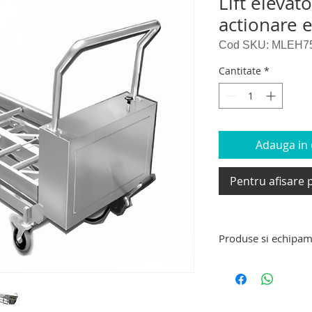
Lift elevat
actionare e
Cod SKU: MLEH7
Cantitate
*
Adauga in c
Pentru afisare p
Produse si echipam
Produse si echipam
targa de transport 
decedati, carucior e
carucior tip targa d