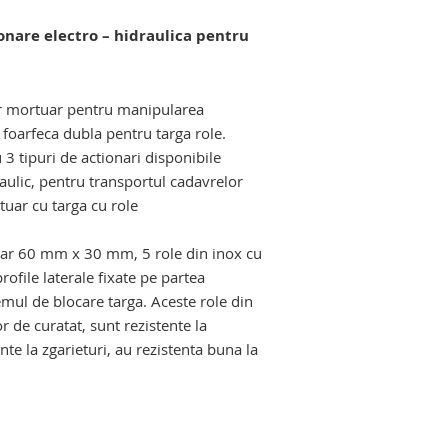
hidraulic mortuar, c
onare electro – hidraulica pentru
hidraulic, masa de 
masa de macroscopi
malaxor de deseuri 
elevator mortuar. troliu elevator mortuar
Echipamente si pro
ator mortuar pentru manipularea
salilor de autopsie s
oarfeca dubla pentru targa role.
 3 tipuri de actionari disponibile
draulic, pentru transportul cadavrelor
uar cu targa cu role
e. troliu elevator mortuar
lar 60 mm x 30 mm, 5 role din inox cu
rofile laterale fixate pe partea
emul de blocare targa. Aceste role din
 de curatat, sunt rezistente la
nte la zgarieturi, au rezistenta buna la
ctro - hidraulic. carucior mortuar cu