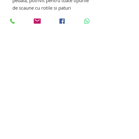
pedala, potrivit pentru toate tipurile
de scaune cu rotile si paturi
r
otile din spate sunt dotate cu frana
pentru a preveni miscarea
ascensorului la ridicarea pacientului
sunet de avertizare pentru baterie cu
nivel scazut si indicatie de incarcare
Optiuni suplimentare:
cantar / dispozitiv de masurare a
greutatii corporale
dispozitiv pentru PACIENT INTINS
lift de transfer pacienti cu
dizabilitati locomotorii. lift de transfer
pacienti cu dizabilitati locomotorii. lift de
transfer pacienti cu dizabilitati