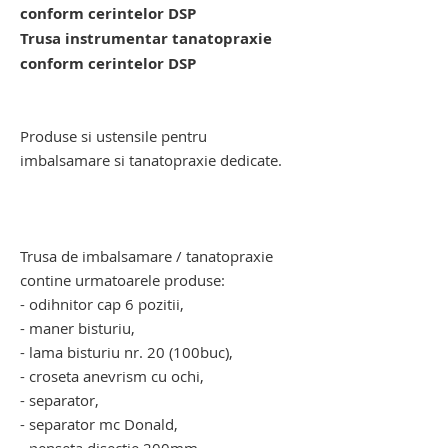
conform cerintelor DSP
Trusa instrumentar tanatopraxie
conform cerintelor DSP
instrumentar imbalsamare.
instrumentar tanatopraxie
Produse si ustensile pentru
imbalsamare si tanatopraxie dedicate.
trusa de imbalsamare. trusa de
tanatopraxie. trusa de imbalsamare.
trusa de tanatopraxie
Trusa de imbalsamare / tanatopraxie
contine urmatoarele produse:
- odihnitor cap 6 pozitii,
- maner bisturiu,
- lama bisturiu nr. 20 (100buc),
- croseta anevrism cu ochi,
- separator,
- separator mc Donald,