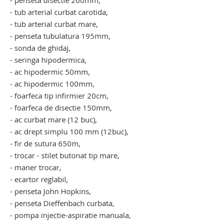
- penseta disectie 200mm,
- tub arterial curbat carotida,
- tub arterial curbat mare,
- penseta tubulatura 195mm,
- sonda de ghidaj,
- seringa hipodermica,
- ac hipodermic 50mm,
- ac hipodermic 100mm,
- foarfeca tip infirmier 20cm,
- foarfeca de disectie 150mm,
- ac curbat mare (12 buc),
- ac drept simplu 100 mm (12buc),
- fir de sutura 650m,
- trocar - stilet butonat tip mare,
- maner trocar,
- ecartor reglabil,
- penseta John Hopkins,
- penseta Dieffenbach curbata,
- pompa injectie-aspiratie manuala,