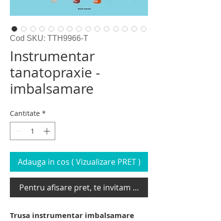
Cod SKU: TTH9966-T
Instrumentar
tanatopraxie -
imbalsamare
Cantitate
*
Adauga in cos ( Vizualizare PRET )
Pentru afisare pret, te invitam sa te loghezi
Trusa instrumentar imbalsamare