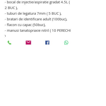
- bocal de injectie/aspiratie gradat 4.5L (
2 BUC ),
- tuburi de legatura 7mm ( 5 BUC ),
- bratari de identificare adult (100buc),
- flacon cu capac (50buc),
- manusi tanatopraxie nitril ( 10 PERECHI
),
- capac bocal de injectie 4.5L,
- capac bocal de aspiratie 4.5L,
- masca 3M, cartuse formaldehida,
- cartuse formaldehida,
trusa instrumentar pentru imbalsamare
- tanatopraxie
Trusa de imbalsamare tanatopraxie se
poate configura la cerere in functie de
produsele ustensilele necesare clientului
si in functie de necesarul de ustensile si
produse cerute de DSP.
instrumentar tanatopraxie -