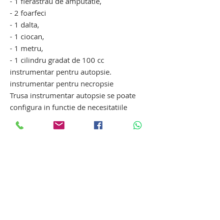
- 1 fierastrau de amputatie,
- 2 foarfeci
- 1 dalta,
- 1 ciocan,
- 1 metru,
- 1 cilindru gradat de 100 cc
instrumentar pentru autopsie.
instrumentar pentru necropsie
Trusa instrumentar autopsie se poate
configura in functie de necesitatiile
clientului, sau se poate alege trusa de
autopsie standard.
instrumentar necropsie. instrumentar
necropsie. instrumentar necropsie.
instumentar autopsie. instumentar
autopsie. instumentar autopsie
Produse si ustensile medicale
pentru autopsie