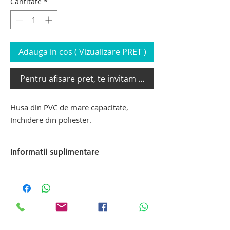
Cantitate
*
Adauga in cos ( Vizualizare PRET )
Pentru afisare pret, te invitam sa te loghezi
Husa din PVC de mare capacitate,
Inchidere din poliester.
Informatii suplimentare
Produs pentru imbalsamare /
tanatopraxie din gama Hygeco, distribuit
prin MEDEQTECH SRL, reprezentant
Hygeco Romania. Impreuna, dorim sa
facem cunoscute aceste produse in
Tanatopraxie
Romania, venind in intampinarea