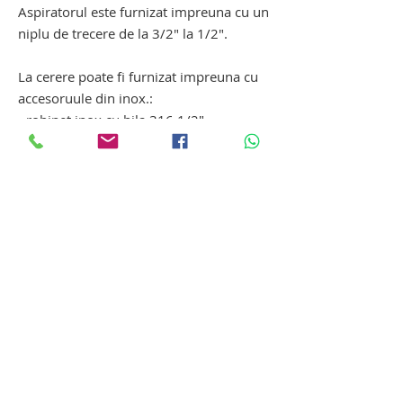
Aspiratorul este furnizat impreuna cu un
niplu de trecere de la 3/2" la 1/2".
La cerere poate fi furnizat impreuna cu
accesoruule din inox.:
- robinet inox cu bila 316 1/2"
- niplu inox 316 1/2"
- stut redus 316 1/2"
- cot inox 316 90grade 1/2"
biocide tp22. pompa de
imbalsamare. pompa de imbalsamare.
pompa pentru imbalsamare. pompa de
imbalsamare. pompa pentru
imbalsamare
Tanatopraxie