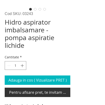
Cod SKU: 03243
Hidro aspirator
imbalsamare -
pompa aspiratie
lichide
Cantitate
*
Adauga in cos ( Vizualizare PRET )
Pentru afisare pret, te invitam sa te loghezi