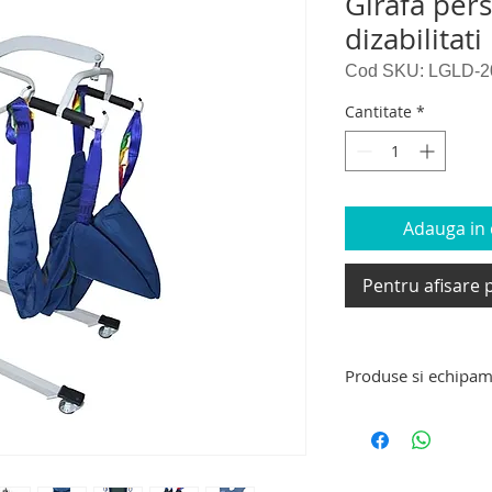
Girafa per
dizabilitat
Cod SKU: LGLD-2
Cantitate
*
Adauga in c
Pentru afisare p
Produse si echipam
Produse si echipame
scaun cu rotile pen
dizabilitati, dispozi
urcat – coborat scar