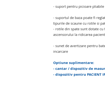
- suport pentru picioare pliabile
- suportul de baza poate fi regla
tipurile de scaune cu rotile si pa
- rotile din spate sunt dotate c
ascensorului la ridicarea pacient
- sunet de avertizare pentru bate
incarcare
Optiune suplimentare:
- cantar / dispozitiv de masu
- dispozitiv pentru PACIENT 
girafa persoane cu dizabilitati l
locomotorii. girafa persoane cu 
cu dizabilitati locomotorii