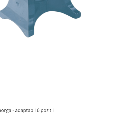
Afișare rapidă
rga - adaptabil 6 pozitii