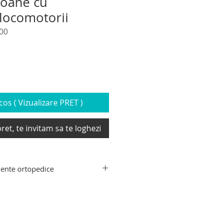
soane cu
i locomotorii
00
os ( Vizualizare PRET )
ret, te invitam sa te loghezi
ente ortopedice
nte ortopedice: carucior si
tru persoane imobilizate si cu
tive si carucioare electrice pentru
i, dispozitive si elevatoare pentru