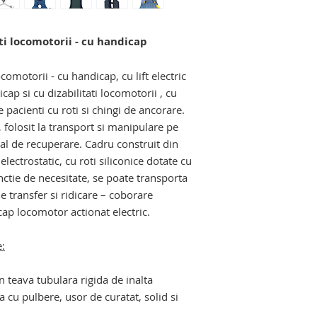
manipulare si depla
varstnice si cu dizab
ti locomotorii - cu handicap
scaune pentru pers
comotorii - cu handicap, cu lift electric
cap si cu dizabilitati locomotorii , cu
e pacienti cu roti si chingi de ancorare.
, folosit la transport si manipulare pe
al de recuperare. Cadru construit din
lectrostatic, cu roti siliconice dotate cu
nctie de necesitate, se poate transporta
e transfer si ridicare – coborare
cap locomotor actionat electric.
e:
in teava tubulara rigida de inalta
a cu pulbere, usor de curatat, solid si