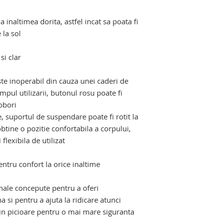
la inaltimea dorita, astfel incat sa poata fi
 la sol
i clar
ste inoperabil din cauza unei caderi de
mpul utilizarii, butonul rosu poate fi
obori
e, suportul de suspendare poate fi rotit la
tine o pozitie confortabila a corpului,
flexibila de utilizat
entru confort la orice inaltime
nale concepute pentru a oferi
a si pentru a ajuta la ridicare atunci
e in picioare pentru o mai mare siguranta