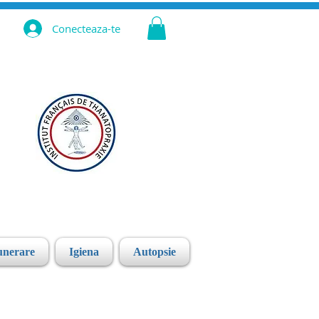
Conecteaza-te
unerare
Igiena
Autopsie