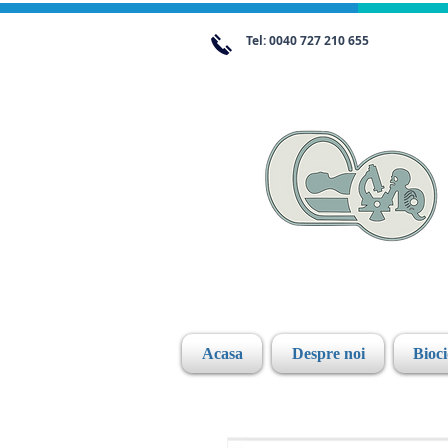
Tel: 0040 727 210 655
Acasa
Despre noi
Bioc