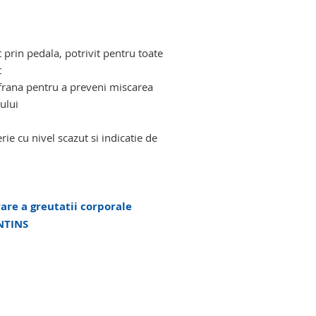
t prin pedala, potrivit pentru toate
t
u frana pentru a preveni miscarea
ului
rie cu nivel scazut si indicatie de
rare a greutatii corporale
INTINS
ocomotorii. girafa persoane cu dizabilitati
dizabilitati locomotorii. girafa persoane