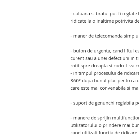
- coloana si bratul pot fi reglate 
ridicate la o inaltime potrivita de
- maner de telecomanda simplu s
- buton de urgenta, cand liftul e
curent sau a unei defectiuni in ti
rotit spre dreapta si cadrul va c
- in timpul procesului de ridicar
360° dupa bunul plac pentru a ob
care este mai convenabila si mai 
- suport de genunchi reglabila p
- manere de sprijin multifunctio
utilizatorului o prindere mai bun
cand utilizati functia de ridicar