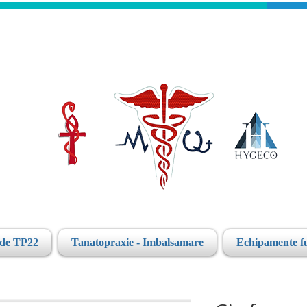
ide TP22
Tanatopraxie - Imbalsamare
Echipamente f