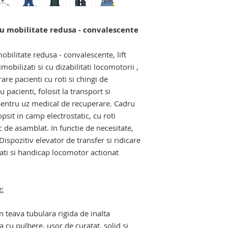
manipulare si depla
varstnice si cu dizab
u mobilitate redusa - convalescente
scaune pentru pers
bilitate redusa - convalescente, lift
imobilizati si cu dizabilitati locomotorii ,
are pacienti cu roti si chingi de
 pacienti, folosit la transport si
pentru uz medical de recuperare. Cadru
psit in camp electrostatic, cu roti
ic de asamblat. In functie de necesitate,
ispozitiv elevator de transfer si ridicare
ati si handicap locomotor actionat
e:
in teava tubulara rigida de inalta
a cu pulbere, usor de curatat, solid si