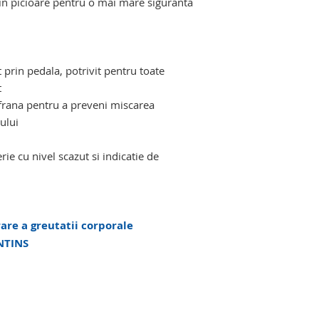
e in picioare pentru o mai mare siguranta
t prin pedala, potrivit pentru toate
t
u frana pentru a preveni miscarea
ului
rie cu nivel scazut si indicatie de
rare a greutatii corporale
INTINS
bilitate redusa. girafa ortopedica
girafa ortopedica persoane cu mobilitate