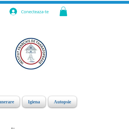
Conecteaza-te
unerare
Igiena
Autopsie