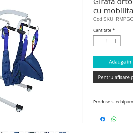
Girafa ort
cu mobilit
Cod SKU: RMPGO
Cantitate
*
Adauga in c
Pentru afisare p
Produse si echipam
Produse si echipame
scaun cu rotile pen
dizabilitati, dispozi
urcat – coborat scar