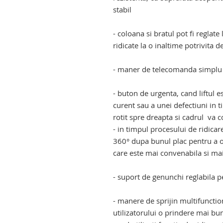
stabil
- coloana si bratul pot fi reglate 
ridicate la o inaltime potrivita de
- maner de telecomanda simplu s
- buton de urgenta, cand liftul e
curent sau a unei defectiuni in ti
rotit spre dreapta si cadrul va c
- in timpul procesului de ridicar
360° dupa bunul plac pentru a ob
care este mai convenabila si mai 
- suport de genunchi reglabila p
- manere de sprijin multifunctio
utilizatorului o prindere mai bun