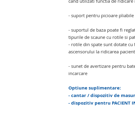
cand utilizati functia de ridicar
- suport pentru picioare pliabile
- suportul de baza poate fi regla
tipurile de scaune cu rotile si pa
- rotile din spate sunt dotate c
ascensorului la ridicarea pacient
- sunet de avertizare pentru bate
incarcare
Optiune suplimentare:
- cantar / dispozitiv de masu
- dispozitiv pentru PACIENT 
girafa ortopedica persoane cu mo
persoane cu mobilitate redusa. 
redusa. girafa ortopedica