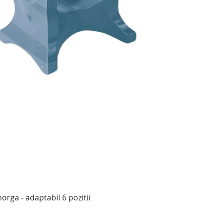
Afișare rapidă
rga - adaptabil 6 pozitii