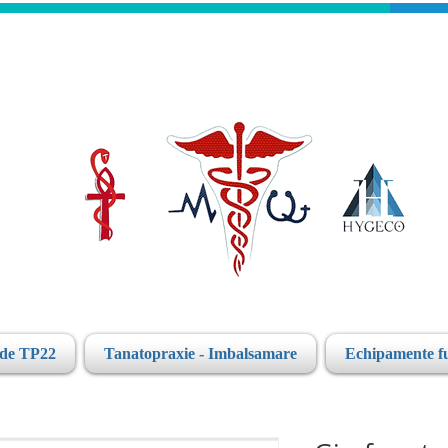
ide TP22
Tanatopraxie - Imbalsamare
Echipamente f