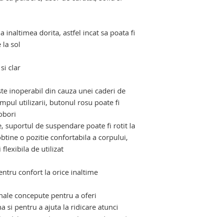
la inaltimea dorita, astfel incat sa poata fi
 la sol
i clar
ste inoperabil din cauza unei caderi de
mpul utilizarii, butonul rosu poate fi
obori
e, suportul de suspendare poate fi rotit la
tine o pozitie confortabila a corpului,
flexibila de utilizat
entru confort la orice inaltime
nale concepute pentru a oferi
a si pentru a ajuta la ridicare atunci