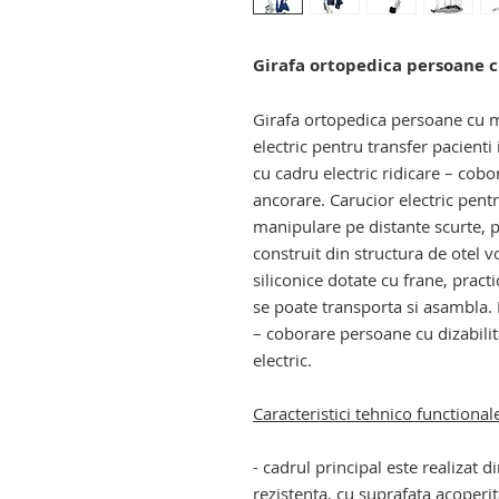
Girafa ortopedica persoane c
Girafa ortopedica persoane cu mo
electric pentru transfer pacienti 
cu cadru electric ridicare – cobor
ancorare. Carucior electric pentru
manipulare pe distante scurte, 
construit din structura de otel vo
siliconice dotate cu frane, pract
se poate transporta si asambla. D
– coborare persoane cu dizabilit
electric.
Caracteristici tehnico functional
- cadrul principal este realizat d
rezistenta, cu suprafata acoperit