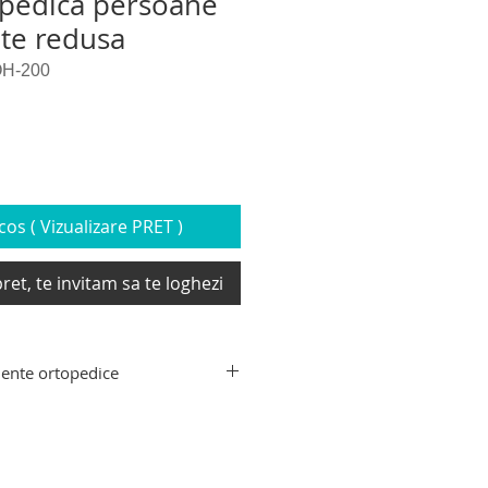
opedica persoane
ate redusa
H-200
os ( Vizualizare PRET )
ret, te invitam sa te loghezi
ente ortopedice
nte ortopedice: carucior si
tru persoane imobilizate si cu
tive si carucioare electrice pentru
i, dispozitive si elevatoare pentru