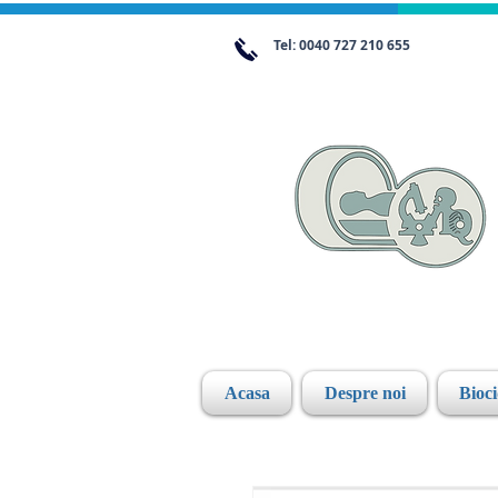
Tel: 0040 727 210 655
Acasa
Despre noi
Bioc