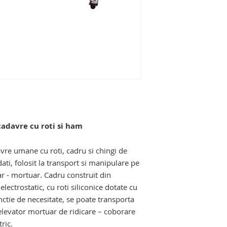
elevator mortuar elec
persoane cu dizabili
masa de imbalsamar
macroscopie, troliu 
concasor de deseuri
autopsie cu separa
conexe pentru echip
salilor de pregatiri
cadavre cu roti si ham
vre umane cu roti, cadru si chingi de
ati, folosit la transport si manipulare pe
ar - mortuar. Cadru construit din
lectrostatic, cu roti siliconice dotate cu
nctie de necesitate, se poate transporta
 elevator mortuar de ridicare – coborare
ric.