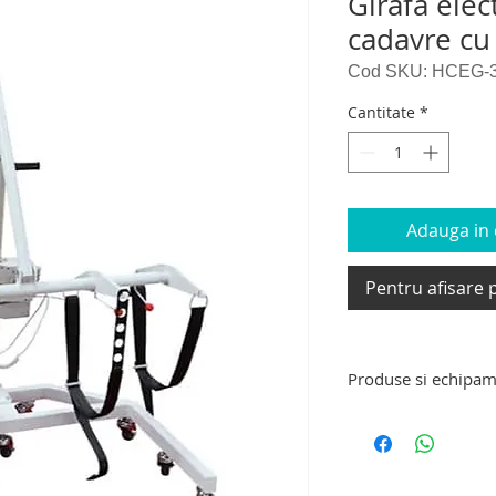
Girafa elec
cadavre cu 
Cod SKU: HCEG-
Cantitate
*
Adauga in c
Pentru afisare p
Produse si echipam
Produse si echipame
de transport deceda
carucior extensibil t
de transport decedat