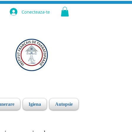
Conecteaza-te
unerare
Igiena
Autopsie