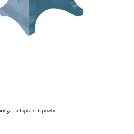
Afișare rapidă
rga - adaptabil 6 pozitii