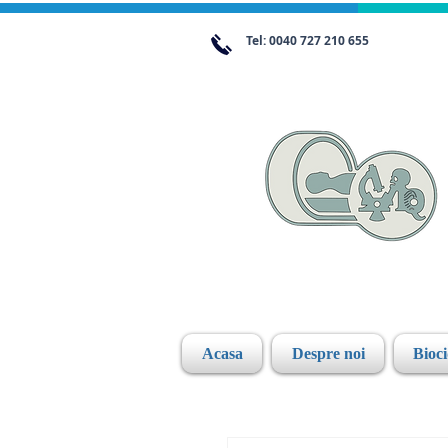
Tel: 0040 727 210 655
Acasa
Despre noi
Bioc