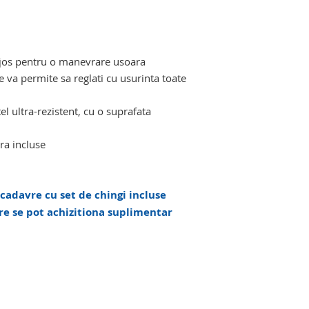
ti cu roti
e jos pentru o manevrare usoara
e va permite sa reglati cu usurinta toate
el ultra-rezistent, cu o suprafata
ra incluse
 cadavre cu set de chingi incluse
are se pot achizitiona suplimentar
re cu roti. girafa electrica manipulare
 manipulare cadavre cu roti. girafa
roti