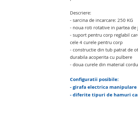
troliu electric manipulare deceda
Descriere:
- sarcina de incarcare: 250 KG
- noua roti rotative in partea d
- suport pentru corp reglabil car
cele 4 curele pentru corp
- constructie din tub patrat de ot
durabila acoperita cu pulbere
- doua curele din material cordu
Configuratii posibile:
- girafa electrica manipulare
- diferite tipuri de hamuri c
girafa electrica manipulare cadav
cadavre cu roti. girafa electrica
electrica manipulare cadavre cu 