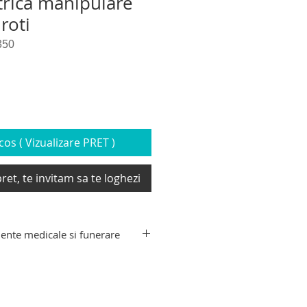
trica manipulare
roti
350
os ( Vizualizare PRET )
ret, te invitam sa te loghezi
ente medicale si funerare
nte medicale si funerare: targa
ti, targa de recuperare decedati,
ransport sicriu, carucior tip targa
i, carucior hidraulic mortuar,