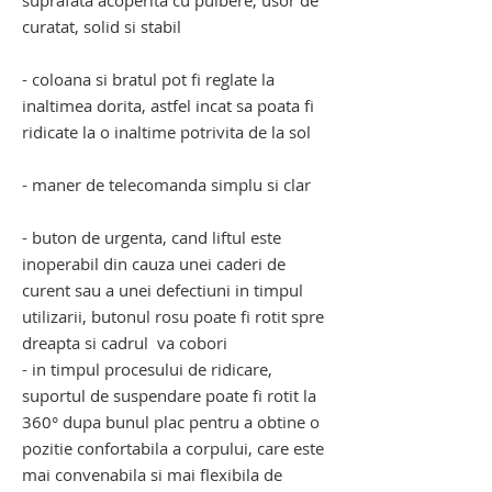
suprafata acoperita cu pulbere, usor de
curatat, solid si stabil
- coloana si bratul pot fi reglate la
inaltimea dorita, astfel incat sa poata fi
ridicate la o inaltime potrivita de la sol
- maner de telecomanda simplu si clar
- buton de urgenta, cand liftul este
inoperabil din cauza unei caderi de
curent sau a unei defectiuni in timpul
utilizarii, butonul rosu poate fi rotit spre
dreapta si cadrul va cobori
- in timpul procesului de ridicare,
suportul de suspendare poate fi rotit la
360° dupa bunul plac pentru a obtine o
pozitie confortabila a corpului, care este
mai convenabila si mai flexibila de