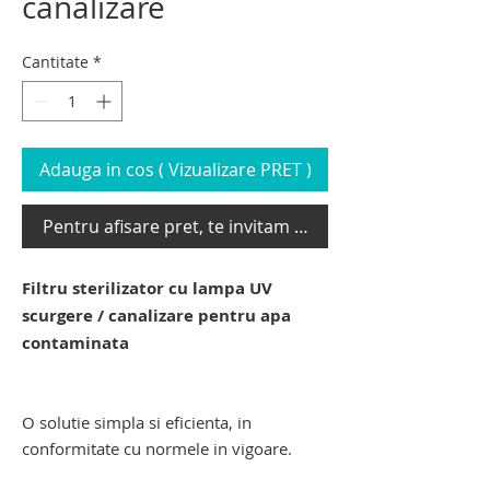
canalizare
Cantitate
*
Adauga in cos ( Vizualizare PRET )
Pentru afisare pret, te invitam sa te loghezi
Filtru sterilizator cu lampa UV
scurgere / canalizare pentru apa
contaminata
filtru sterilizare cu lampa UV scurgere -
canalizare
O solutie simpla si eficienta, in
conformitate cu normele in vigoare.
filtru sterilizare cu lampa UV scurgere -