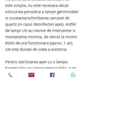
este simpla, nu este necesara decat
inlocuirea periodica a lampii germicidale
si curatarea/schimbarea carcasei de
quartz (in cazul dezinfectiei apei). Astfel
de lampi UV au nevoie de interventie si
mentananta minima, de obicei la minim
8000 de ore functionare (aprox. 1 an)
cat este durata de viata a acestora.
Pentru sterilizarea apei cu o lampa
bactericida sau lampa germicidala, cum
mai este numita lampa UV, este nevoie
de un sistem UV si echipamente de
filtrare (apa dura, daca este cazul).
filtru sterilizator cu lampa UV scurgere -
canalizare. filtru sterilizator cu lampa UV
scurgere - canalizare. filtru sterilizator cu
lampa UV scurgere - canalizare