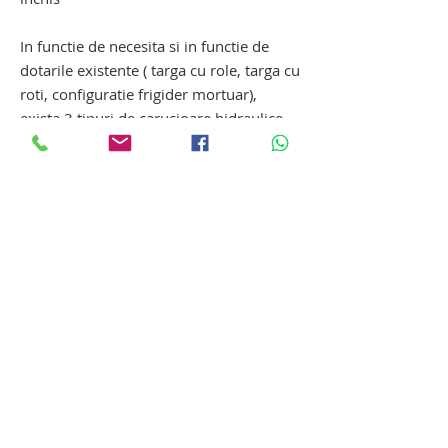
In functie de necesita si in functie de
dotarile existente ( targa cu role, targa cu
roti, configuratie frigider mortuar),
exista 3 tipuri de carucioare hidraulice
mortuare:
- elevator hidrailic mortuar pentru targa
cu roti
- elevator hidraulic mortuar pentru targa
cu role
- carucior cu mecanism adaptabil roti-
role, in functie de configuratia targii.
troliu elevator mortuar. carucior
elevator mortuar. elevator mortuar
hidraulic. troliu elevator mortuar.
carucior elevator mortuar