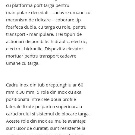
cu platforma port targa pentru
manipulare decedati - cadavre umane cu
mecanism de ridicare – coborare tip
foarfeca dubla, cu targa cu role, pentru
transport - manipulare. Trei tipuri de
actionari disponibile: hidraulic, electric,
electro - hidraulic. Dispozitiv elevator
mortuar pentru transport cadavre
umane cu targa.
troliu elevator transport cadavre. troliu
elevator mortuar
Cadru inox din tub dreptunghiular 60
mm x 30 mm, 5 role din inox cu axa
pozitionata intre cele doua profile
laterale fixate pe partea superioara a
caruciorului si sistemul de blocare targa.
Aceste role din inox au multe avantaje:
sunt usor de curatat, sunt rezistente la