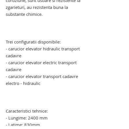
coroziune, sunt usoare si rezistente la
zgarieturi, au rezistenta buna la
substante chimice.
carucior mortuar cu elevator electro -
hidraulic. carucior mortuar cu elevator
electro - hidraulic
Trei configuratii disponibile:
- carucior elevator hidraulic transport
cadavre
- carucior elevator electric transport
cadavre
- carucior elevator transport cadavre
electro - hidraulic
carucior pentru transportul cadavrelor
umane. carucior pentru transportul
cadavrelor umane
Caracteristici tehnice:
- Lungime: 2400 mm
- Latime: 830mm