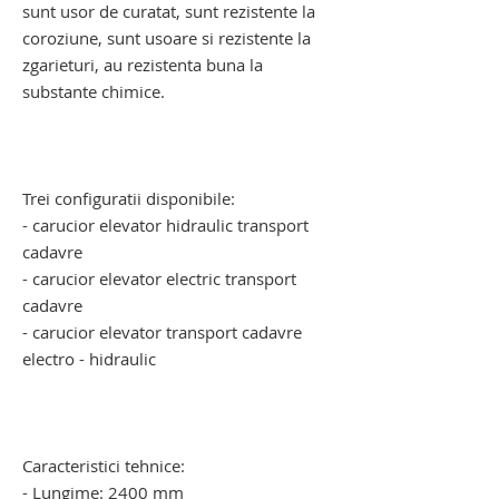
sunt usor de curatat, sunt rezistente la
coroziune, sunt usoare si rezistente la
zgarieturi, au rezistenta buna la
substante chimice.
carucior mortuar cu elevator electro -
hidraulic. carucior mortuar cu elevator
electro - hidraulic
Trei configuratii disponibile:
- carucior elevator hidraulic transport
cadavre
- carucior elevator electric transport
cadavre
- carucior elevator transport cadavre
electro - hidraulic
carucior pentru transportul cadavrelor
umane. carucior pentru transportul
cadavrelor umane
Caracteristici tehnice:
- Lungime: 2400 mm