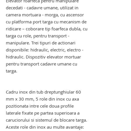
Elevator foarfeca pentru manipulare
decedati - cadavre umane, utilizat in
camera mortuara - morga, cu ascensor
cu platforma port targa cu mecanism de
ridicare – coborare tip foarfeca dubla, cu
targa cu role, pentru transport -
manipulare. Trei tipuri de actionari
disponibile: hidraulic, electric, electro -
hidraulic. Dispozitiv elevator mortuar
pentru transport cadavre umane cu
targa.
troliu elevator transport cadavre. troliu
elevator mortuar
Cadru inox din tub dreptunghiular 60
mm x 30 mm, 5 role din inox cu axa
pozitionata intre cele doua profile
laterale fixate pe partea superioara a
caruciorului si sistemul de blocare targa.
Aceste role din inox au multe avantaje: