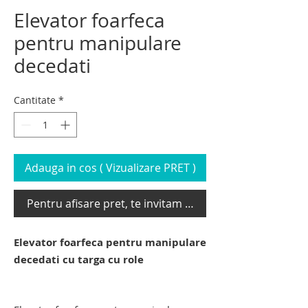
Elevator foarfeca
pentru manipulare
decedati
Cantitate
*
Adauga in cos ( Vizualizare PRET )
Pentru afisare pret, te invitam sa te loghezi
Elevator foarfeca pentru manipulare
decedati cu targa cu role
lift funerar pentru transport cadavre.
carucior elevator mortuar.