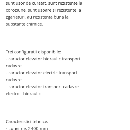
sunt usor de curatat, sunt rezistente la
coroziune, sunt usoare si rezistente la
zgarieturi, au rezistenta buna la
substante chimice.
carucior mortuar cu elevator electro -
hidraulic. carucior mortuar cu elevator
electro - hidraulic
Trei configuratii disponibile:
- carucior elevator hidraulic transport
cadavre
- carucior elevator electric transport
cadavre
- carucior elevator transport cadavre
electro - hidraulic
carucior pentru transportul cadavrelor
umane. carucior pentru transportul
cadavrelor umane
Caracteristici tehnice:
- Lungime: 2400 mm