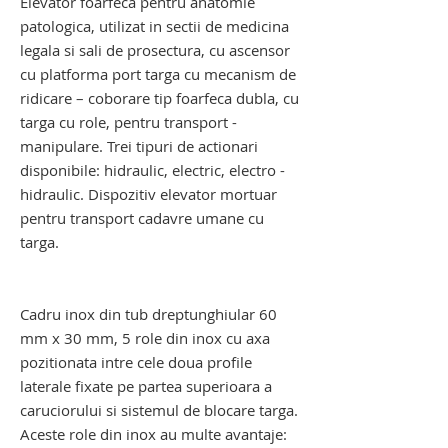
Elevator foarfeca pentru
anatomie
patologica
, utilizat in sectii de medicina
legala si sali de prosectura, cu ascensor
cu platforma port targa cu mecanism de
ridicare – coborare tip foarfeca dubla, cu
targa cu role, pentru transport -
manipulare. Trei tipuri de actionari
disponibile: hidraulic, electric, electro -
hidraulic. Dispozitiv elevator mortuar
pentru transport cadavre umane cu
targa.
troliu elevator transport cadavre. troliu
elevator mortuar
Cadru inox din tub dreptunghiular 60
mm x 30 mm, 5 role din inox cu axa
pozitionata intre cele doua profile
laterale fixate pe partea superioara a
caruciorului si sistemul de blocare targa.
Aceste role din inox au multe avantaje: