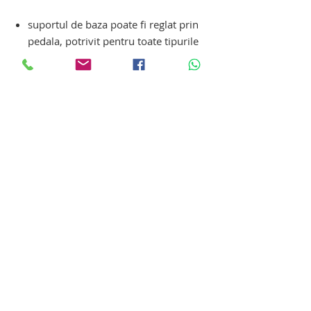
suportul de baza poate fi reglat prin
pedala, potrivit pentru toate tipurile
de scaune cu rotile si paturi
r
otile din spate sunt dotate cu frana
pentru a preveni miscarea
ascensorului la ridicarea pacientului
sunet de avertizare pentru baterie cu
nivel scazut si indicatie de incarcare
Optiuni suplimentare:
cantar / dispozitiv de masurare a
greutatii corporale
dispozitiv pentru PACIENT INTINS
echipament de recuperare mobilitate –
reabilitare fizica pacienti -