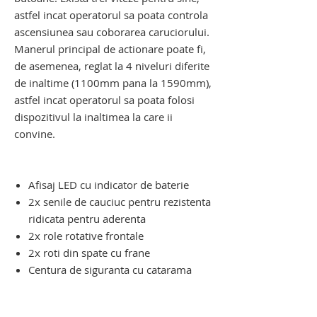
astfel incat operatorul sa poata controla
ascensiunea sau coborarea caruciorului.
Manerul principal de actionare poate fi,
de asemenea, reglat la 4 niveluri diferite
de inaltime (1100mm pana la 1590mm),
astfel incat operatorul sa poata folosi
dispozitivul la inaltimea la care ii
convine.
dispozitiv electric de urcat pe scari.
dispozitiv electric de urcat pe scari
Afisaj LED cu indicator de baterie
2x senile de cauciuc pentru rezistenta
ridicata pentru aderenta
2x role rotative frontale
2x roti din spate cu frane
Centura de siguranta cu catarama
dispozitiv electric de urcat pe scari cu
senile. carucior pentru scari