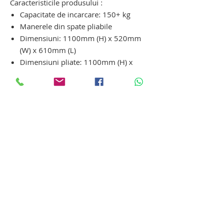
Caracteristicile produsului :
Capacitate de incarcare: 150+ kg
Manerele din spate pliabile
Dimensiuni: 1100mm (H) x 520mm
(W) x 610mm (L)
Dimensiuni pliate: 1100mm (H) x
520mm (W) x 340mm (L)
Dimensiunea placii: 400mm x
475mm
Durata de viata a bateriei:
aproximativ 1,5 ore
Timp de incarcare a bateriei:
aproximativ 4 ore
Greutate: 37 kg
dispozitiv cu senile pentru pacienti cu
invaliditati locomotorii. dispozitiv cu
senile pentru pacienti cu invaliditati
locomotorii. dispozitiv cu senile pentru
pacienti cu invaliditati locomotorii