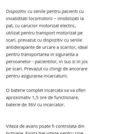
senile. carucior pentru scari
Dispozitiv cu senile pentru pacienti cu
invaliditati locomotorii – imobilizati la
pat
, cu carucior motorizat electric,
utilizat pentru transport motorizat pe
scari, prevazut cu dispozitiv cu senile
antiderapante de urcare a scarilor, ideal
pentru transportarea in siguranta a
persoanelor - pacientilor, in sus si in jos
pe scari. Prevazut cu chingi de ancorare
pentru asigurarea incarcaturii.
O baterie complet incarcata va va oferi
aproximativ 1,5 ore de functionare,
baterie de 36V cu incarcator.
dispozitiv electric de urcat pe scari cu
senile. carucior pentru scari
Viteza de avans poate fi controlata din
butoane. Exista trei viteze pentru sine,