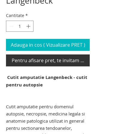
Langenbeck
Cantitate
*
Adauga in cos ( Vizualizare PRET )
Pentru afisare pret, te invitam sa te loghezi
Cutit amputatie Langenbeck - cutit
pentru autopsie
cutit pentru autopsie. cutit de autopsie.
cutit pentru amputatie
Cutit amputatie pentru domeniul
autopsie, necropsie, medicina legala si
anatomie patologica utilizat in general
pentru sectionarea tendoanelor,