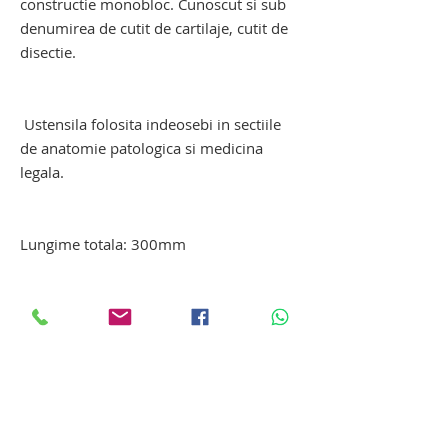
constructie monobloc. Cunoscut si sub
denumirea de cutit de cartilaje, cutit de
disectie.
cutit amputatie. cutit amputatie. cutit
amputatie
Ustensila folosita indeosebi in sectiile
de anatomie patologica si medicina
legala.
cutit amputatie. cutit amputatie. cutit
amputatie
Lungime totala: 300mm
cutit pentru autopsie. cutit de autopsie.
cutit pentru amputatie
Instrumentar autopsie
Ustensile si echipamente pentru
autopsie-necropsie: trusa de autopsie,
trusa de necropsie, cantar autopsie