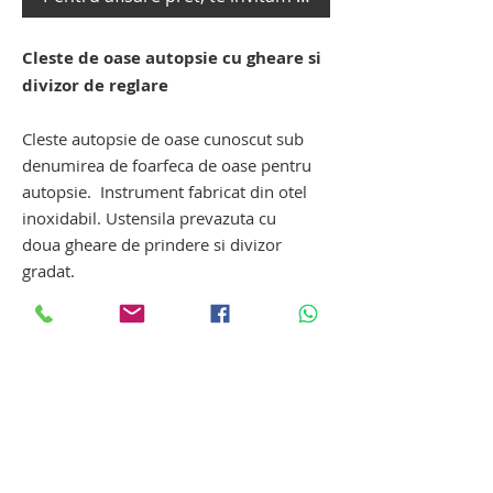
Cleste de oase autopsie cu gheare si
divizor de reglare
Cleste autopsie de oase cunoscut sub
denumirea de foarfeca de oase pentru
autopsie. Instrument fabricat din otel
inoxidabil. Ustensila prevazuta cu
doua gheare de prindere si divizor
gradat.
Instrumentar autopsie
Ustensile si echipamente pentru
autopsie-necropsie: trusa de autopsie,
trusa de necropsie, cantar autopsie
suspendabil, cantar pentru organe, cutit
de autopsie pentru creier, cutit de
Tanatopraxie