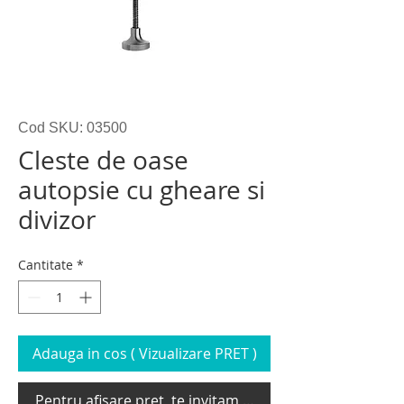
Cod SKU: 03500
Cleste de oase
autopsie cu gheare si
divizor
Cantitate
*
Adauga in cos ( Vizualizare PRET )
Pentru afisare pret, te invitam sa te loghezi