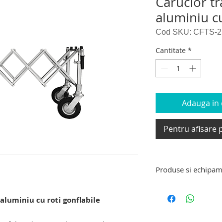
Carucior tr
aluminiu cu
Cod SKU: CFTS-2
Cantitate
*
Adauga in c
Pentru afisare p
Produse si echipam
Produse si echipam
targa de transport 
 aluminiu cu roti gonflabile
decedati, carucior e
carucior tip targa d