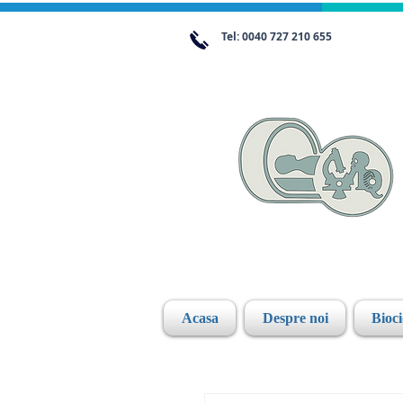
Tel: 0040 727 210 655
Acasa
Despre noi
Bioc