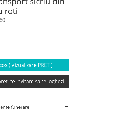
ansport sicriu din
 roti
50
os ( Vizualizare PRET )
ret, te invitam sa te loghezi
ente funerare
ente funerare din gama Hygeco:
decedati, targa de recuperare
xtensibil transport sicriu,
e transport decedati, carucior