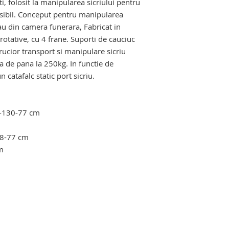
i, folosit la manipularea sicriului pentru
hydraulic mortuar, 
sibil. Conceput pentru manipularea
de imbalsamare, ma
sau din camera funerara, Fabricat in
macroscopie, concas
 rotative, cu 4 frane. Suporti de cauciuc
de deseuri autopsie
rucior transport si manipulare sicriu
produse conexe pent
autopsie, imbalsam
 de pana la 250kg. In functie de
un catafalc static port sicriu.
0-130-77 cm
m
-68-77 cm
m
 carucior transport sicriu. carucior