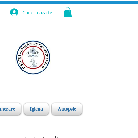
Conecteaza-te
unerare
Igiena
Autopsie