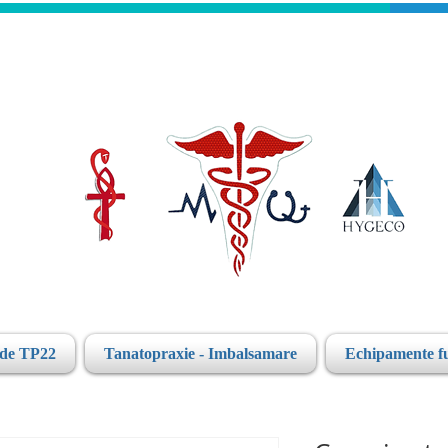
ide TP22
Tanatopraxie - Imbalsamare
Echipamente f