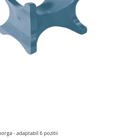
Afișare rapidă
rga - adaptabil 6 pozitii