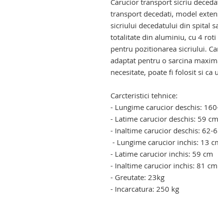
Carucior transport sicriu decedat
transport decedati, model exten
sicriului decedatului din spital 
totalitate din aluminiu, cu 4 roti
pentru pozitionarea sicriului. Ca
adaptat pentru o sarcina maxima
necesitate, poate fi folosit si ca 
Carcteristici tehnice:
- Lungime carucior deschis: 16
- Latime carucior deschis: 59 c
- Inaltime carucior deschis: 62
- Lungime carucior inchis: 13 c
- Latime carucior inchis: 59 cm
- Inaltime carucior inchis: 81 cm
- Greutate: 23kg
- Incarcatura: 250 kg
carucior pentru transport sicriu.
manipulare sicriu.