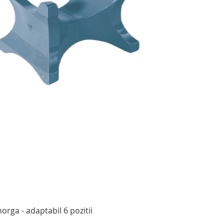
Afișare rapidă
rga - adaptabil 6 pozitii