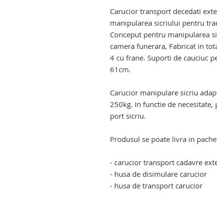
Carucior transport decedati extens
manipularea sicriului pentru tra
Conceput pentru manipularea sicr
camera funerara, Fabricat in tota
4 cu frane. Suporti de cauciuc pe
61cm.
Carucior manipulare sicriu adap
250kg. In functie de necesitate, p
port sicriu.
Produsul se poate livra in pache
- carucior transport cadavre exte
- husa de disimulare carucior
- husa de transport carucior
carucior transport cadavre. caruc
cadavre