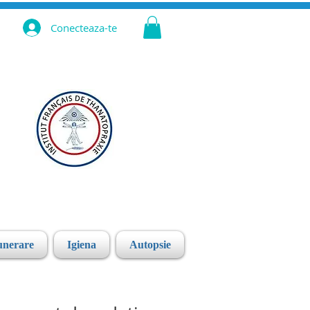
Conecteaza-te
unerare
Igiena
Autopsie