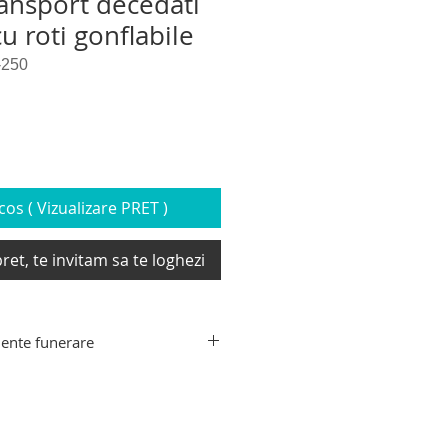
ransport decedati
cu roti gonflabile
-250
os ( Vizualizare PRET )
ret, te invitam sa te loghezi
ente funerare
ente funerare din gama Hygeco:
decedati, targa de recuperare
xtensibil transport sicriu,
e transport decedati, carucior