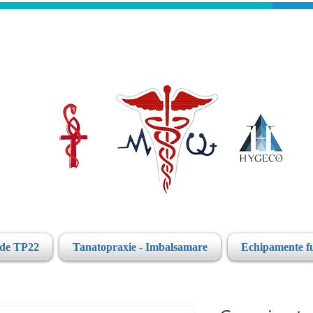
ide TP22
Tanatopraxie - Imbalsamare
Echipamente f