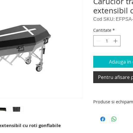
Carucior t
extensibil 
Cod SKU: EFPSA
Cantitate
*
Adauga in c
Pentru afisare p
Produse si echipam
Produse si echipam
targa de transport 
xtensibil cu roti gonflabile
decedati, carucior e
carucior tip targa d