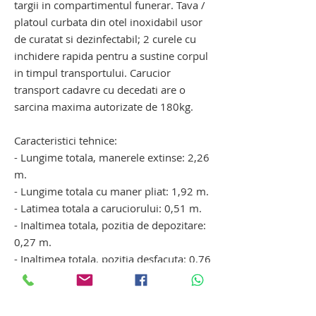
targii in compartimentul funerar. Tava /
platoul curbata din otel inoxidabil usor
de curatat si dezinfectabil; 2 curele cu
inchidere rapida pentru a sustine corpul
in timpul transportului. Carucior
transport cadavre cu decedati are o
sarcina maxima autorizate de 180kg.
Caracteristici tehnice:
- Lungime totala, manerele extinse: 2,26
m.
- Lungime totala cu maner pliat: 1,92 m.
- Latimea totala a caruciorului: 0,51 m.
- Inaltimea totala, pozitia de depozitare:
0,27 m.
- Inaltimea totala, pozitia desfacuta: 0,76
m.
carucior pentru transport cadavre cu
autoincarcare si platforma