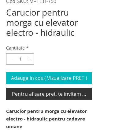
Cod SKU: MFTEH-750
Carucior pentru
morga cu elevator
electro - hidraulic
Cantitate
*
Adauga in cos ( Vizualizare PRET )
Pentru afisare pret, te invitam sa te loghezi
Carucior pentru morga cu elevator
electro - hidraulic pentru cadavre
umane
carucior pentru morga. carucior pentru