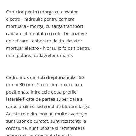
morga. carucior pentru morga
Carucior pentru morga cu elevator
electro - hidraulic pentru camera
mortuara - morga, cu targa transport
cadavre alimentata cu role. Dispozitive
de ridicare - coborare de tip elevator
mortuar electro - hidraulic folosit pentru
manipularea cadavrelor umane.
troliu elevator transport cadavre. troliu
elevator mortuar
Cadru inox din tub dreptunghiular 60
mm x 30 mm, 5 role din inox cu axa
pozitionata intre cele doua profile
laterale fixate pe partea superioara a
caruciorului si sistemul de blocare targa.
Aceste role din inox au multe avantaje:
sunt usor de curatat, sunt rezistente la
coroziune, sunt usoare si rezistente la
zgarieturi, au rezistenta buna la