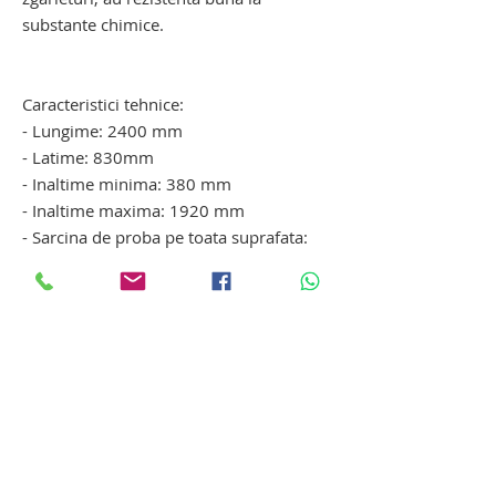
substante chimice.
carucior mortuar cu elevator. carucior
mortuar cu elevator
Caracteristici tehnice:
- Lungime: 2400 mm
- Latime: 830mm
- Inaltime minima: 380 mm
- Inaltime maxima: 1920 mm
- Sarcina de proba pe toata suprafata:
250 Kg
- Finisaj: Otel inoxidabil
- Greutate transport: 150 Kg
carucior pentru morga. carucior pentru
morga cu elevator. carucior pentru
morga. carucior pentru morga. carucior
pentru morga
Produse si echipamente funerare